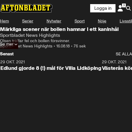
Logga in
Hem
Serier
Nyheter
Sport
Nöje
Livsstil
Märkliga scener när bollen hamnar i ett kaninhål
Sportbladet News Highlights
Olsen träffar fel och bollen försvinner.
Se mer
Sportbladet News Highlights
•
16.08.18
•
76 sek
Senast
SE ALLA
29 OKT. 2021
4:11
29 OKT. 2021
Edlund gjorde 8 (!) mål för Villa Lidköping
Västerås kö