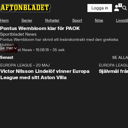
Logga in
Hem
Serier
Nyheter
Sport
Nöje
Livsstil
Pontus Wernbloom klar för PAOK
Sportbladet News
Pontus Wernbloom har skrivit ett treårskontrakt med den grekiska 
klubben.
Se mer
Sportbladet News
•
16.08.18
•
35 sek
Senast
SE ALLA
EUROPA LEAGUE
•
20 MAJ
1:32
EUROPA LEAG
Victor Nilsson Lindelöf vinner Europa
Självmål frå
League med sitt Aston Villa