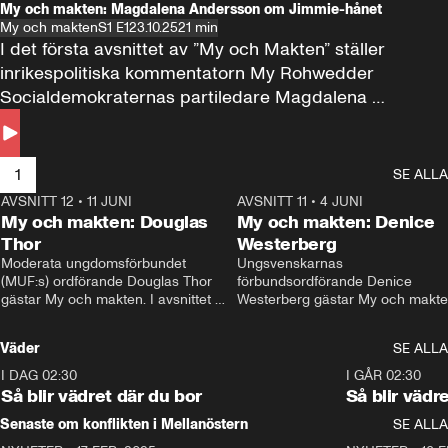
My och makten: Magdalena Andersson om Jimmie-hånet
My och makten
S1 E1
23.10.25
21 min
I det första avsnittet av ”My och Makten” ställer 
inrikespolitiska kommentatorn My Rohwedder 
Socialdemokraternas partiledare Magdalena 
Andersson till svars.
1
SE ALLA
AVSNITT 12
•
11 JUNI
26:27
AVSNITT 11
•
4 JUNI
2
My och makten: Douglas
My och makten: Denice
Thor
Westerberg
Moderata ungdomsförbundet 
Ungsvenskarnas 
(MUF:s) ordförande Douglas Thor 
förbundsordförande Denice 
gästar My och makten. I avsnittet 
Westerberg gästar My och makten.
diskuteras tonårsutvisningarna och 
avsnittet diskuteras migrationsfrå
hur Moderaterna ska locka väljare till 
och hur SD ska locka kvinnliga 
Väder
SE ALLA
valet i höst. 
väljare. 
I DAG 02:30
1:06
I GÅR 02:30
Så blir vädret där du bor
Så blir vädr
Senaste om konflikten i Mellanöstern
SE ALLA