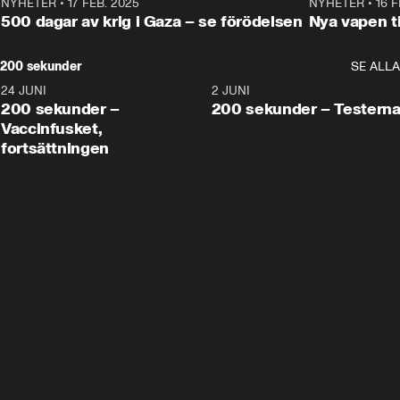
NYHETER
•
17 FEB. 2025
0:45
NYHETER
•
16 F
500 dagar av krig i Gaza – se förödelsen
Nya vapen ti
200 sekunder
SE ALLA
24 JUNI
5:00
2 JUNI
200 sekunder –
200 sekunder – Testern
Vaccinfusket,
fortsättningen