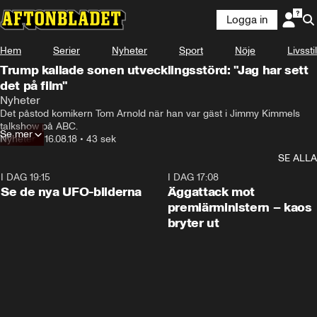
Logga in
Hem
Serier
Nyheter
Sport
Nöje
Livsstil
Trump kallade sonen utvecklingsstörd: "Jag har sett
det på film"
Nyheter
Det påstod komikern Tom Arnold när han var gäst i Jimmy Kimmels 
talkshow på ABC.
Se mer
Nyheter
•
16.08.18
•
43 sek
SE ALLA
I DAG 19:15
0:36
I DAG 17:08
Se de nya UFO-bilderna
Äggattack mot
premiärministern – kaos
bryter ut