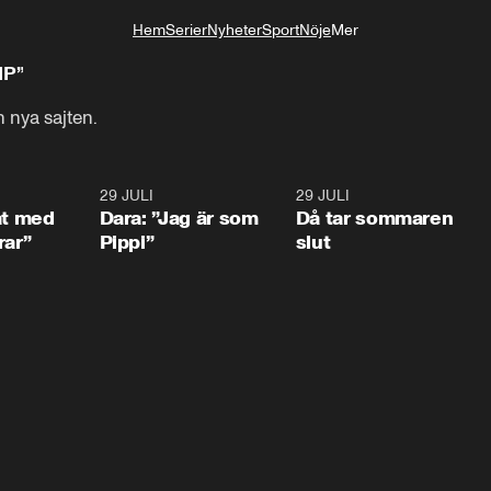
Hem
Serier
Nyheter
Sport
Nöje
Mer
Livsstil
IP”
n nya sajten.
1:02
29 JULI
0:41
29 JULI
0:3
at med
Dara: ”Jag är som
Då tar sommaren
rar”
Pippi”
slut