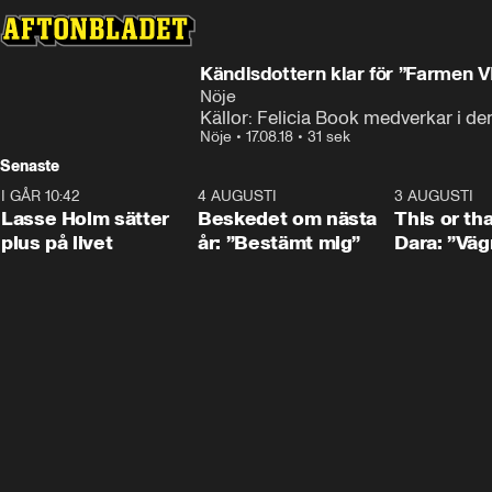
Kändisdottern klar för ”Farmen V
Nöje
Källor: Felicia Book medverkar i de
Nöje
•
17.08.18
•
31 sek
Senaste
I GÅR 10:42
1:04
4 AUGUSTI
0:24
3 AUGUSTI
Lasse Holm sätter
Beskedet om nästa
This or th
plus på livet
år: ”Bestämt mig”
Dara: ”Väg