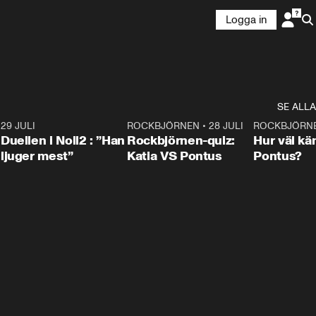
Logga in
SE ALLA
9
29 JULI
0:47
ROCKBJÖRNEN
•
28 JULI
0:15
ROCKBJÖRN
Duellen i Noll2 : ”Han
Rockbjörnen-quiz:
Hur väl kä
ljuger mest”
Katia VS Pontus
Pontus?