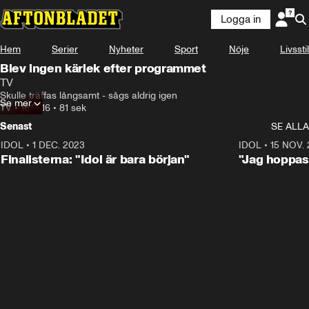
Logga in
Hem
Serier
Nyheter
Sport
Nöje
Livsstil
Blev ingen kärlek efter programmet
TV
Skulle träffas långsamt - sågs aldrig igen
Se mer
TV
•
18.07.16
•
81 sek
Senast
SE ALLA
IDOL
•
1 DEC. 2023
0:56
IDOL
•
15 NOV.
Finalisterna: "Idol är bara början"
"Jag hoppas 