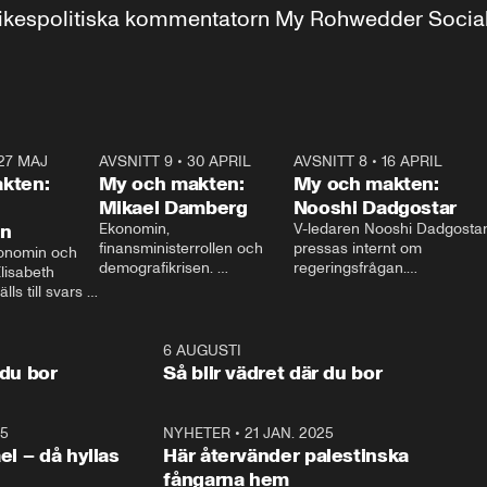
r inrikespolitiska kommentatorn My Rohwedder Soci
27 MAJ
3:51
AVSNITT 9
•
30 APRIL
24:00
AVSNITT 8
•
16 APRIL
25:1
kten:
My och makten:
My och makten:
Mikael Damberg
Nooshi Dadgostar
on
Ekonomin, 
V-ledaren Nooshi Dadgostar
finansministerrollen och 
pressas internt om 
onomin och 
demografikrisen. 
regeringsfrågan.

lisabeth 
Oppositionen ställs till svars 
I Aftonbladets 
ls till svars 
när Socialdemokraternas 
partiledarutfrågning ”My 
stern gästar 
Mikael Damberg gästar My 
och Makten” sätter hon ner 
My och Makten. 
och Makten. 
foten mot kritikerna:

1:06
6 AUGUSTI
1:0
– Vi ställer upp i val. Ska vi 
 du bor
Så blir vädret där du bor
vara med så sitter vi förstås 
25
1:22
NYHETER
•
21 JAN. 2025
0:5
ael – då hyllas
Här återvänder palestinska
fångarna hem