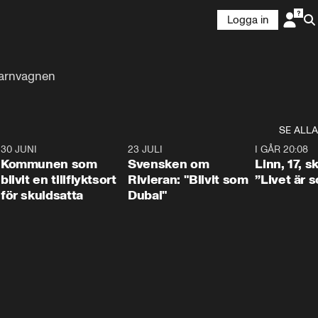
Logga in
barnvagnen
SE ALLA
7
30 JUNI
1:24
23 JULI
1:42
I GÅR 20:08
Kommunen som
Svensken om
Linn, 17, s
blivit en tillflyktsort
Rivieran: "Blivit som
”Livet är 
för skuldsatta
Dubai"