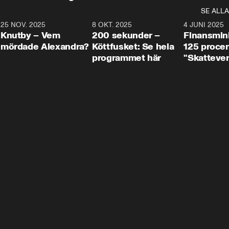
SE ALLA
3
25 NOV. 2025
31:05
8 OKT. 2025
4:29
4 JUNI 2025
Knutby – Vem
200 sekunder –
Finansmin
mördade Alexandra?
Köttfusket: Se hela
125 procent
programmet här
"Skattever
viktig uppg