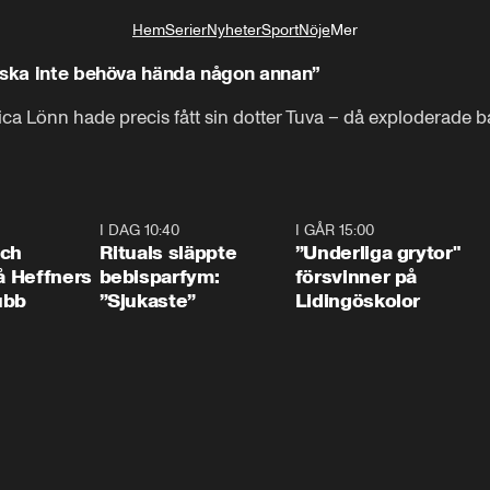
Hem
Serier
Nyheter
Sport
Nöje
Mer
Livsstil
t ska inte behöva hända någon annan”
a Lönn hade precis fått sin dotter Tuva – då exploderade 
0:55
I DAG 10:40
1:01
I GÅR 15:00
1:0
och
Rituals släppte
”Underliga grytor"
på Heffners
bebisparfym:
försvinner på
ubb
”Sjukaste”
Lidingöskolor