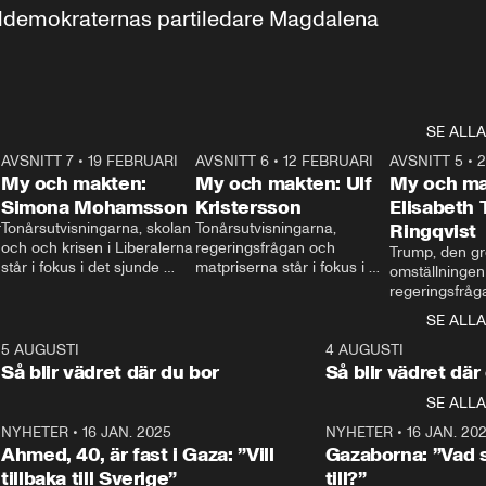
aldemokraternas partiledare Magdalena 
SE ALLA
7
AVSNITT 7
•
19 FEBRUARI
24:30
AVSNITT 6
•
12 FEBRUARI
27:30
AVSNITT 5
•
My och makten:
My och makten: Ulf
My och ma
Simona Mohamsson
Kristersson
Elisabeth
 
Tonårsutvisningarna, skolan 
Tonårsutvisningarna, 
Ringqvist
och och krisen i Liberalerna 
regeringsfrågan och 
Trump, den gr
står i fokus i det sjunde 
matpriserna står i fokus i 
omställningen
avsnittet av ”My och 
det sjätte avsnittet av ”My 
regeringsfråga
makten”. Se när 
och makten”. Se när 
centrum i det 
SE ALLA
Aftonbladets inrikespolitiska 
Aftonbladets inrikespolitiska 
avsnittet av ”
kommentator My 
kommentator My 
6
5 AUGUSTI
1:06
4 AUGUSTI
Makten”. Se nä
Rohwedder ställer 
Rohwedder ställer 
Så blir vädret där du bor
Så blir vädret där
Aftonbladets in
utbildnings- och 
statsminister Ulf Kristersson 
kommentator 
SE ALLA
integrationsminister Simona 
till svars.
Rohwedder stäl
Mohamsson till svars.
Centerpartiets
2
NYHETER
•
16 JAN. 2025
1:01
NYHETER
•
16 JAN. 20
Thand Ring till
Ahmed, 40, är fast i Gaza: ”Vill
Gazaborna: ”Vad s
tillbaka till Sverige”
till?”