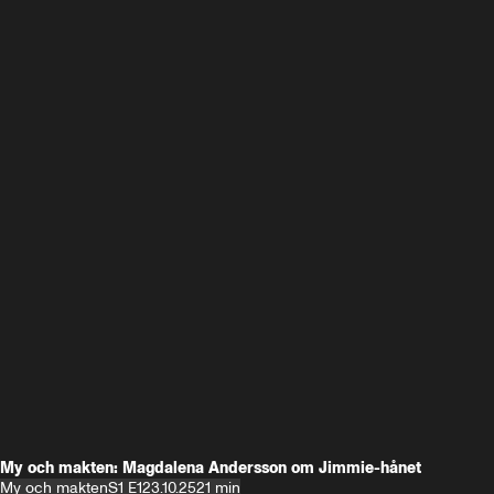
My och makten: Magdalena Andersson om Jimmie-hånet
My och makten
S1 E1
23.10.25
21 min