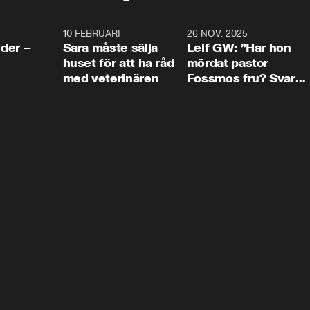
4:24
10 FEBRUARI
4:13
26 NOV. 2025
8:1
der –
Sara måste sälja
Leif GW: ”Har hon
huset för att ha råd
mördat pastor
med veterinären
Fossmos fru? Svar
nej.”