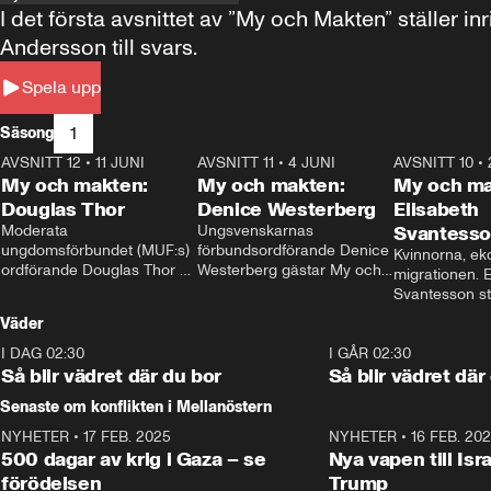
I det första avsnittet av ”My och Makten” ställe
Andersson till svars.
Spela upp
1
Säsong
AVSNITT 12
•
11 JUNI
26:27
AVSNITT 11
•
4 JUNI
23:40
AVSNITT 10
•
My och makten:
My och makten:
My och ma
Douglas Thor
Denice Westerberg
Elisabeth
Moderata 
Ungsvenskarnas 
Svantess
ungdomsförbundet (MUF:s) 
förbundsordförande Denice 
Kvinnorna, ek
ordförande Douglas Thor 
Westerberg gästar My och 
migrationen. E
gästar My och makten. I 
makten. I avsnittet 
Svantesson stäl
avsnittet diskuteras 
diskuteras migrationsfrågan 
när finansmini
Väder
tonårsutvisningarna och hur 
och hur SD ska locka 
Moderaterna ska locka 
kvinnliga väljare. 
I DAG 02:30
1:06
I GÅR 02:30
väljare till valet i höst. 
Så blir vädret där du bor
Så blir vädret där
Senaste om konflikten i Mellanöstern
NYHETER
•
17 FEB. 2025
0:45
NYHETER
•
16 FEB. 20
500 dagar av krig i Gaza – se
Nya vapen till Isr
förödelsen
Trump