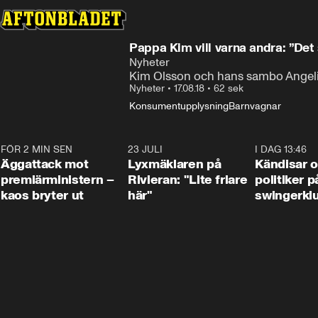
Pappa Kim vill varna andra: ”De
Nyheter
Kim Olsson och hans sambo Angelic
Nyheter
•
17.08.18
•
62 sek
Konsumentupplysning
Barnvagnar
FÖR 2 MIN SEN
0:37
23 JULI
2:02
I DAG 13:46
Äggattack mot
Lyxmäklaren på
Kändisar 
premiärministern –
Rivieran: "Lite friare
politiker 
kaos bryter ut
här"
swingerkl