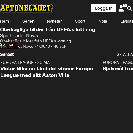
Logga in
Hem
Serier
Nyheter
Sport
Nöje
Livsstil
Obehagliga bilder från UEFA:s lottning
Sportbladet News
Obehagliga bilder från UEFA:s lottning
Se mer
Sportbladet News
•
17.08.18
•
48 sek
Senast
SE ALLA
EUROPA LEAGUE
•
20 MAJ
1:32
EUROPA LEAG
Victor Nilsson Lindelöf vinner Europa
Självmål frå
League med sitt Aston Villa