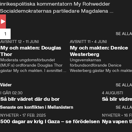
inrikespolitiska kommentatorn My Rohwedder 
Socialdemokraternas partiledare Magdalena 
Andersson till svars.
1
SE ALLA
AVSNITT 12
•
11 JUNI
26:27
AVSNITT 11
•
4 JUNI
2
My och makten: Douglas
My och makten: Denice
Thor
Westerberg
Moderata ungdomsförbundet 
Ungsvenskarnas 
(MUF:s) ordförande Douglas Thor 
förbundsordförande Denice 
gästar My och makten. I avsnittet 
Westerberg gästar My och makten.
diskuteras tonårsutvisningarna och 
avsnittet diskuteras migrationsfrå
hur Moderaterna ska locka väljare till 
och hur SD ska locka kvinnliga 
Väder
SE ALLA
valet i höst. 
väljare. 
I GÅR 02:30
1:06
4 AUGUSTI
Så blir vädret där du bor
Så blir vädr
Senaste om konflikten i Mellanöstern
SE ALLA
NYHETER
•
17 FEB. 2025
0:45
NYHETER
•
16 F
500 dagar av krig i Gaza – se förödelsen
Nya vapen ti