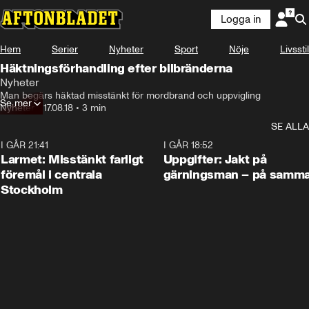
Logga in
Hem
Serier
Nyheter
Sport
Nöje
Livsstil
Häktningsförhandling efter bilbränderna
Nyheter
Man begärs häktad misstänkt för mordbrand och uppvigling
Se mer
Nyheter
•
17.08.18
•
3 min
SE ALLA
I GÅR 21:41
0:35
I GÅR 18:52
Larmet: Misstänkt farligt
Uppgifter: Jakt på
föremål i centrala
gärningsman – på samma
Stockholm