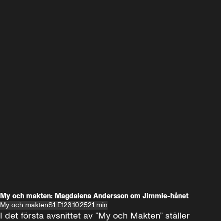
My och makten: Magdalena Andersson om Jimmie-hånet
My och makten
S1 E1
23.10.25
21 min
I det första avsnittet av ”My och Makten” ställer 