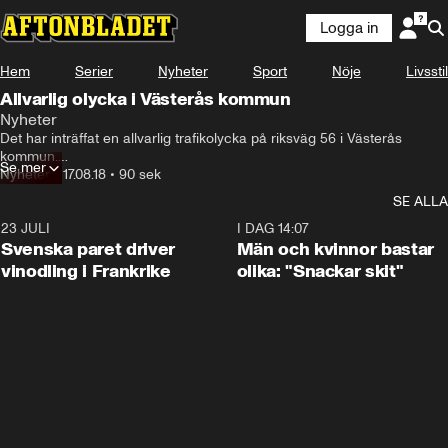
Logga in
Hem
Serier
Nyheter
Sport
Nöje
Livsstil
Allvarlig olycka i Västerås kommun
Nyheter
Det har inträffat en allvarlig trafikolycka på riksväg 56 i Västerås 
kommun.

Se mer
Två personbilar har varit inblandade och totalt är sju personer 
Nyheter
•
17.08.18
•
90 sek
drabbade i olyckan.

SE ALLA
Enligt uppgifter till Aftonbladet ligger skadade på vägbanan.
23 JULI
1:52
I DAG 14:07
Svenska paret driver
Män och kvinnor bastar
vinodling i Frankrike
olika: "Snackar skit"