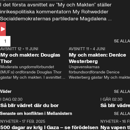
I det första avsnittet av ”My och Makten” ställer 
inrikespolitiska kommentatorn My Rohwedder 
Socialdemokraternas partiledare Magdalena 
Andersson till svars.
1
SE ALLA
AVSNITT 12
•
11 JUNI
26:27
AVSNITT 11
•
4 JUNI
2
My och makten: Douglas
My och makten: Denice
Thor
Westerberg
Moderata ungdomsförbundet 
Ungsvenskarnas 
(MUF:s) ordförande Douglas Thor 
förbundsordförande Denice 
gästar My och makten. I avsnittet 
Westerberg gästar My och makten.
diskuteras tonårsutvisningarna och 
avsnittet diskuteras migrationsfrå
hur Moderaterna ska locka väljare till 
och hur SD ska locka kvinnliga 
Väder
SE ALLA
valet i höst. 
väljare. 
I DAG 02:30
1:06
I GÅR 02:30
Så blir vädret där du bor
Så blir vädr
Senaste om konflikten i Mellanöstern
SE ALLA
NYHETER
•
17 FEB. 2025
0:45
NYHETER
•
16 F
500 dagar av krig i Gaza – se förödelsen
Nya vapen ti