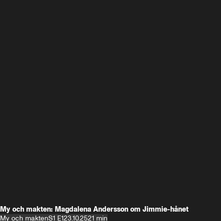
My och makten: Magdalena Andersson om Jimmie-hånet
My och makten
S1 E1
23.10.25
21 min