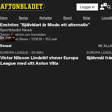
Logga in
Hem
Serier
Nyheter
Sport
Nöje
Livsstil
Enström: "Självklart är Modo ett alternativ"
Sportbladet News
Tobias Enström om framtiden
Se mer
Sportbladet News
•
17.08.18
•
153 sek
Senast
SE ALLA
EUROPA LEAGUE
•
20 MAJ
1:32
EUROPA LEAG
Victor Nilsson Lindelöf vinner Europa
Självmål frå
League med sitt Aston Villa