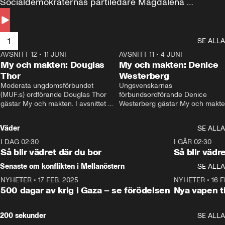
Socialdemokraternas partiledare Magdalena 
Andersson till svars.
1
SE ALLA
AVSNITT 12
•
11 JUNI
26:27
AVSNITT 11
•
4 JUNI
2
My och makten: Douglas
My och makten: Denice
Thor
Westerberg
Moderata ungdomsförbundet 
Ungsvenskarnas 
(MUF:s) ordförande Douglas Thor 
förbundsordförande Denice 
gästar My och makten. I avsnittet 
Westerberg gästar My och makten.
diskuteras tonårsutvisningarna och 
avsnittet diskuteras migrationsfrå
hur Moderaterna ska locka väljare till 
och hur SD ska locka kvinnliga 
Väder
SE ALLA
valet i höst. 
väljare. 
I DAG 02:30
1:06
I GÅR 02:30
Så blir vädret där du bor
Så blir vädr
Senaste om konflikten i Mellanöstern
SE ALLA
NYHETER
•
17 FEB. 2025
0:45
NYHETER
•
16 F
500 dagar av krig i Gaza – se förödelsen
Nya vapen ti
200 sekunder
SE ALLA