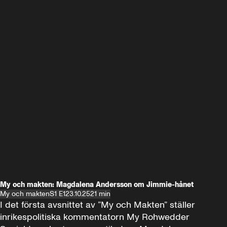
My och makten: Magdalena Andersson om Jimmie-hånet
My och makten
S1 E1
23.10.25
21 min
I det första avsnittet av ”My och Makten” ställer 
inrikespolitiska kommentatorn My Rohwedder 