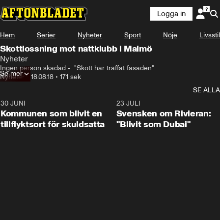
Logga in
Hem
Serier
Nyheter
Sport
Nöje
Livsstil
Skottlossning mot nattklubb i Malmö
Nyheter
Ingen person skadad -  "Skott har träffat fasaden"
Se mer
Nyheter
•
18.08.18
•
171 sek
SE ALLA
30 JUNI
1:24
23 JULI
Kommunen som blivit en
Svensken om Rivieran:
tillflyktsort för skuldsatta
"Blivit som Dubai"