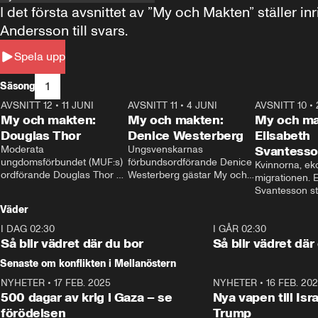
I det första avsnittet av ”My och Makten” ställe
Andersson till svars.
Spela upp
1
Säsong
AVSNITT 12
•
11 JUNI
26:27
AVSNITT 11
•
4 JUNI
23:40
AVSNITT 10
•
My och makten:
My och makten:
My och ma
Douglas Thor
Denice Westerberg
Elisabeth
Moderata 
Ungsvenskarnas 
Svantess
ungdomsförbundet (MUF:s) 
förbundsordförande Denice 
Kvinnorna, ek
ordförande Douglas Thor 
Westerberg gästar My och 
migrationen. E
gästar My och makten. I 
makten. I avsnittet 
Svantesson stäl
avsnittet diskuteras 
diskuteras migrationsfrågan 
när finansmini
Väder
tonårsutvisningarna och hur 
och hur SD ska locka 
Moderaterna ska locka 
kvinnliga väljare. 
I DAG 02:30
1:06
I GÅR 02:30
väljare till valet i höst. 
Så blir vädret där du bor
Så blir vädret där
Senaste om konflikten i Mellanöstern
NYHETER
•
17 FEB. 2025
0:45
NYHETER
•
16 FEB. 20
500 dagar av krig i Gaza – se
Nya vapen till Isr
förödelsen
Trump