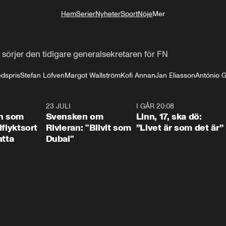
Hem
Serier
Nyheter
Sport
Nöje
Mer
Livsstil
sörjer den tidigare generalsekretaren för FN
edspris
Stefan Löfven
Margot Wallström
Kofi Annan
Jan Eliasson
António G
1:24
23 JULI
1:42
I GÅR 20:08
4:3
n som
Svensken om
Linn, 17, ska dö:
llflyktsort
Rivieran: "Blivit som
”Livet är som det är”
atta
Dubai"