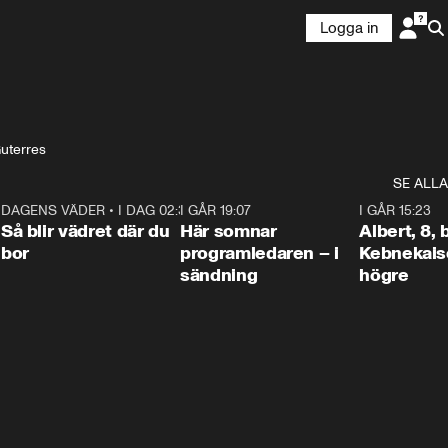
Logga in
uterres
SE ALLA
6
DAGENS VÄDER
•
I DAG 02:30
1:06
I GÅR 19:07
0:45
I GÅR 15:23
Så blir vädret där du
Här somnar
Albert, 8,
bor
programledaren – i
Kebnekaise
sändning
högre