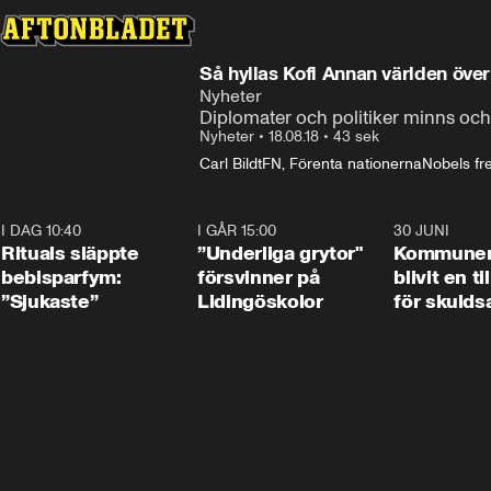
Så hyllas Kofi Annan världen över
Nyheter
Diplomater och politiker minns och 
Nyheter
•
18.08.18
•
43 sek
Carl Bildt
FN, Förenta nationerna
Nobels fr
I DAG 10:40
1:01
I GÅR 15:00
1:07
30 JUNI
Rituals släppte
”Underliga grytor"
Kommune
bebisparfym:
försvinner på
blivit en ti
”Sjukaste”
Lidingöskolor
för skulds