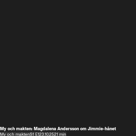
My och makten: Magdalena Andersson om Jimmie-hånet
My och makten
S1 E1
23.10.25
21 min