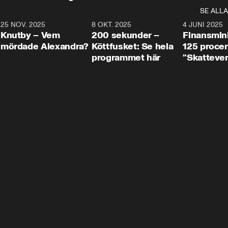
SE ALLA
3
25 NOV. 2025
31:05
8 OKT. 2025
4:29
4 JUNI 2025
Knutby – Vem
200 sekunder –
Finansmin
mördade Alexandra?
Köttfusket: Se hela
125 procent
programmet här
"Skattever
viktig uppg