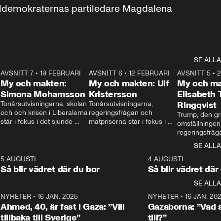
aldemokraternas partiledare Magdalena 
SE ALLA
7
AVSNITT 7
•
19 FEBRUARI
24:30
AVSNITT 6
•
12 FEBRUARI
27:30
AVSNITT 5
•
My och makten:
My och makten: Ulf
My och ma
Simona Mohamsson
Kristersson
Elisabeth
 
Tonårsutvisningarna, skolan 
Tonårsutvisningarna, 
Ringqvist
och och krisen i Liberalerna 
regeringsfrågan och 
Trump, den gr
står i fokus i det sjunde 
matpriserna står i fokus i 
omställningen
avsnittet av ”My och 
det sjätte avsnittet av ”My 
regeringsfråga
makten”. Se när 
och makten”. Se när 
centrum i det 
SE ALLA
Aftonbladets inrikespolitiska 
Aftonbladets inrikespolitiska 
avsnittet av ”
kommentator My 
kommentator My 
6
5 AUGUSTI
1:06
4 AUGUSTI
Makten”. Se nä
Rohwedder ställer 
Rohwedder ställer 
Så blir vädret där du bor
Så blir vädret där
Aftonbladets in
utbildnings- och 
statsminister Ulf Kristersson 
kommentator 
SE ALLA
integrationsminister Simona 
till svars.
Rohwedder stäl
Mohamsson till svars.
Centerpartiets
2
NYHETER
•
16 JAN. 2025
1:01
NYHETER
•
16 JAN. 20
Thand Ring till
Ahmed, 40, är fast i Gaza: ”Vill
Gazaborna: ”Vad s
tillbaka till Sverige”
till?”