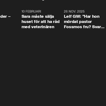
4:24
10 FEBRUARI
4:13
26 NOV. 2025
8:1
der –
Sara måste sälja
Leif GW: ”Har hon
huset för att ha råd
mördat pastor
med veterinären
Fossmos fru? Svar
nej.”