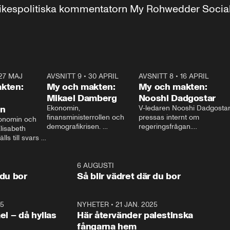
r inrikespolitiska kommentatorn My Rohwedder Soci
27 MAJ
3:51
AVSNITT 9
•
30 APRIL
24:00
AVSNITT 8
•
16 APRIL
25:1
kten:
My och makten:
My och makten:
Mikael Damberg
Nooshi Dadgostar
on
Ekonomin, 
V-ledaren Nooshi Dadgostar
finansministerrollen och 
pressas internt om 
onomin och 
demografikrisen. 
regeringsfrågan.

lisabeth 
Oppositionen ställs till svars 
I Aftonbladets 
ls till svars 
när Socialdemokraternas 
partiledarutfrågning ”My 
stern gästar 
Mikael Damberg gästar My 
och Makten” sätter hon ner 
My och Makten. 
och Makten. 
foten mot kritikerna:

1:06
6 AUGUSTI
1:0
– Vi ställer upp i val. Ska vi 
 du bor
Så blir vädret där du bor
vara med så sitter vi förstås 
25
1:22
NYHETER
•
21 JAN. 2025
0:5
ael – då hyllas
Här återvänder palestinska
fångarna hem