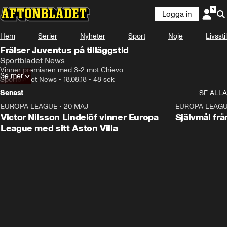
Logga in
Hem
Serier
Nyheter
Sport
Nöje
Livsstil
Frälser Juventus på tilläggstid
Sportbladet News
Vinner premiären med 3-2 mot Chievo
Se mer
Sportbladet News
•
18.08.18
•
48 sek
Senast
SE ALLA
EUROPA LEAGUE
•
20 MAJ
1:32
EUROPA LEAG
Victor Nilsson Lindelöf vinner Europa
Självmål frå
League med sitt Aston Villa