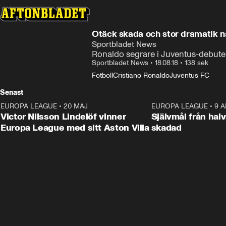
Otäck skada och stor dramatik n
Sportbladet News
Ronaldo segrare i Juventus-debut
Sportbladet News
•
18.08.18
•
138 sek
Fotboll
Cristiano Ronaldo
Juventus FC
Senast
EUROPA LEAGUE
•
20 MAJ
1:32
EUROPA LEAGUE
•
9 A
Victor Nilsson Lindelöf vinner
Självmål från hal
Europa League med sitt Aston Villa
skadad