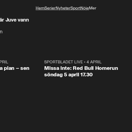
Hem
Serier
Nyheter
Sport
Nöje
Mer
Livsstil
är Juve vann
en
PRIL
1:03
SPORTBLADET LIVE
•
4 APRIL
1:0
va plan – sen
Missa inte: Red Bull Homerun
söndag 5 april 17.30