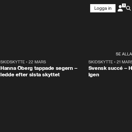
Logga in
SE ALLA
9
SKIDSKYTTE
•
22 MARS
0:55
SKIDSKYTTE
•
21 MAR
Hanna Öberg tappade segern –
Svensk succé – 
ledde efter sista skyttet
igen