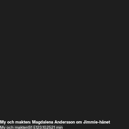
My och makten: Magdalena Andersson om Jimmie-hånet
My och makten
S1 E1
23.10.25
21 min