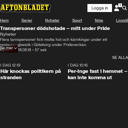
Logga in
Hem
Serier
Nyheter
Sport
Nöje
Livsstil
Transpersoner dödshotade – mitt under Pride
Nyheter
Flera tarnspersoner fick motta hot och kärnkingar under ett 
restaurangbesök i Göteborg under Prideveckan.
Se mer
Nyheter
•
18.08.18
•
57 sek
SE ALLA
I DAG 12:19
0:45
I DAG 10:16
Här knockas politikern på
Per-Inge fast i hemmet –
stranden
kan inte komma ut