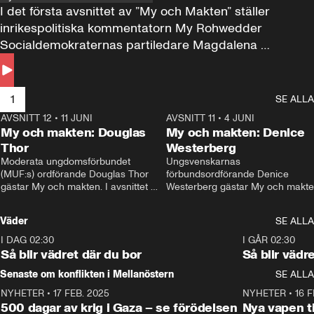
I det första avsnittet av ”My och Makten” ställer 
inrikespolitiska kommentatorn My Rohwedder 
Socialdemokraternas partiledare Magdalena 
Andersson till svars.
1
SE ALLA
AVSNITT 12
•
11 JUNI
26:27
AVSNITT 11
•
4 JUNI
2
My och makten: Douglas
My och makten: Denice
Thor
Westerberg
Moderata ungdomsförbundet 
Ungsvenskarnas 
(MUF:s) ordförande Douglas Thor 
förbundsordförande Denice 
gästar My och makten. I avsnittet 
Westerberg gästar My och makten.
diskuteras tonårsutvisningarna och 
avsnittet diskuteras migrationsfrå
hur Moderaterna ska locka väljare till 
och hur SD ska locka kvinnliga 
Väder
SE ALLA
valet i höst. 
väljare. 
I DAG 02:30
1:06
I GÅR 02:30
Så blir vädret där du bor
Så blir vädr
Senaste om konflikten i Mellanöstern
SE ALLA
NYHETER
•
17 FEB. 2025
0:45
NYHETER
•
16 F
500 dagar av krig i Gaza – se förödelsen
Nya vapen ti