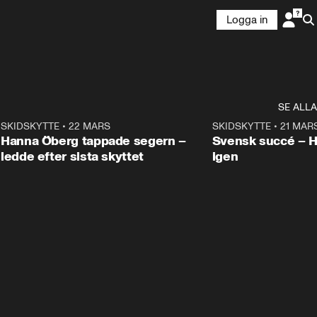
Logga in
SE ALLA
9
SKIDSKYTTE
•
22 MARS
0:55
SKIDSKYTTE
•
21 MAR
Hanna Öberg tappade segern –
Svensk succé – 
ledde efter sista skyttet
igen