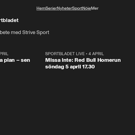
Hem
Serier
Nyheter
Sport
Nöje
Mer
Livsstil
rtbladet
rbete med Strive Sport
PRIL
1:03
SPORTBLADET LIVE
•
4 APRIL
1:0
va plan – sen
Missa inte: Red Bull Homerun
söndag 5 april 17.30