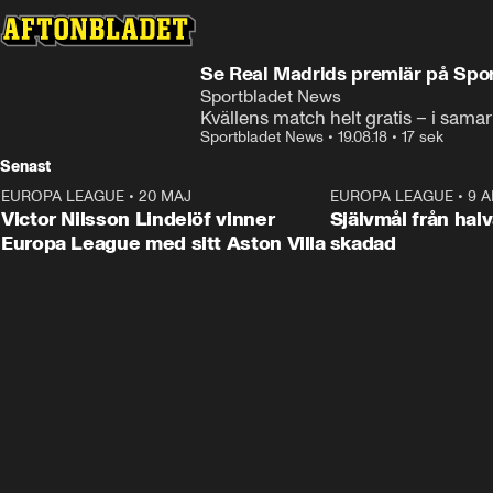
Se Real Madrids premiär på Spo
Sportbladet News
Kvällens match helt gratis – i sama
Sportbladet News
•
19.08.18
•
17 sek
Senast
EUROPA LEAGUE
•
20 MAJ
1:32
EUROPA LEAGUE
•
9 A
Victor Nilsson Lindelöf vinner
Självmål från hal
Europa League med sitt Aston Villa
skadad