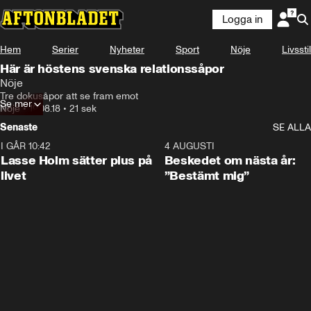
Logga in
Hem
Serier
Nyheter
Sport
Nöje
Livsstil
Här är höstens svenska relationssåpor
Nöje
Tre dokusåpor att se fram emot
Se mer
Nöje
•
19.08.18
•
21 sek
Senaste
SE ALLA
I GÅR 10:42
1:04
4 AUGUSTI
Lasse Holm sätter plus på
Beskedet om nästa år:
livet
”Bestämt mig”