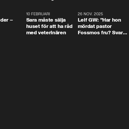
4:24
10 FEBRUARI
4:13
26 NOV. 2025
8:1
der –
Sara måste sälja
Leif GW: ”Har hon
huset för att ha råd
mördat pastor
med veterinären
Fossmos fru? Svar
nej.”