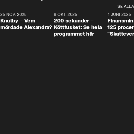
SE ALLA
3
25 NOV. 2025
31:05
8 OKT. 2025
4:29
4 JUNI 2025
Knutby – Vem
200 sekunder –
Finansmin
mördade Alexandra?
Köttfusket: Se hela
125 procent
programmet här
"Skattever
viktig uppg