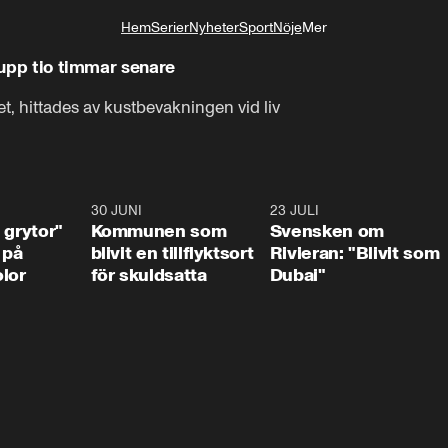
Hem
Serier
Nyheter
Sport
Nöje
Mer
Livsstil
s upp tio timmar senare
et, hittades av kustbevakningen vid liv
1:07
30 JUNI
1:24
23 JULI
1:4
 grytor"
Kommunen som
Svensken om
 på
blivit en tillflyktsort
Rivieran: "Blivit som
lor
för skuldsatta
Dubai"