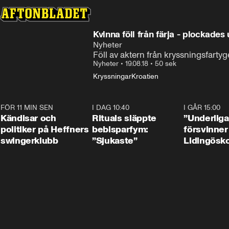
Kvinna föll från färja - plockade
Nyheter
Föll av aktern från kryssningsfartyg
Nyheter
•
19.08.18
•
50 sek
Kryssningar
Kroatien
FÖR 11 MIN SEN
0:55
I DAG 10:40
1:01
I GÅR 15:00
Kändisar och
Rituals släppte
”Underliga
politiker på Heffners
bebisparfym:
försvinner
swingerklubb
”Sjukaste”
Lidingösko