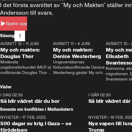
I det första avsnittet av ”My och Makten” ställe
Andersson till svars.
Spela upp
1
Säsong
AVSNITT 12
•
11 JUNI
26:27
AVSNITT 11
•
4 JUNI
23:40
AVSNITT 10
•
My och makten:
My och makten:
My och ma
Douglas Thor
Denice Westerberg
Elisabeth
Moderata 
Ungsvenskarnas 
Svantess
ungdomsförbundet (MUF:s) 
förbundsordförande Denice 
Kvinnorna, ek
ordförande Douglas Thor 
Westerberg gästar My och 
migrationen. E
gästar My och makten. I 
makten. I avsnittet 
Svantesson stäl
avsnittet diskuteras 
diskuteras migrationsfrågan 
när finansmini
Väder
tonårsutvisningarna och hur 
och hur SD ska locka 
Moderaterna ska locka 
kvinnliga väljare. 
I DAG 02:30
1:06
I GÅR 02:30
väljare till valet i höst. 
Så blir vädret där du bor
Så blir vädret där
Senaste om konflikten i Mellanöstern
NYHETER
•
17 FEB. 2025
0:45
NYHETER
•
16 FEB. 20
500 dagar av krig i Gaza – se
Nya vapen till Isr
förödelsen
Trump