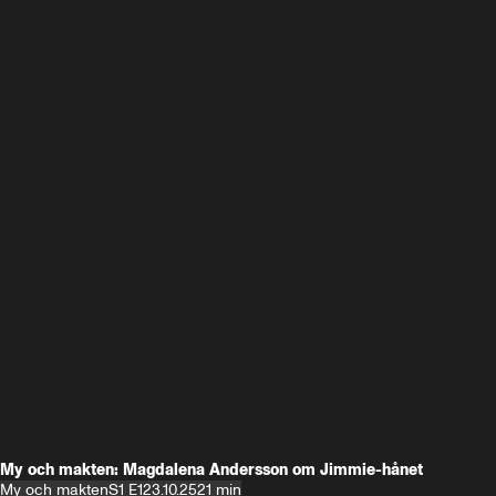
My och makten: Magdalena Andersson om Jimmie-hånet
My och makten
S1 E1
23.10.25
21 min