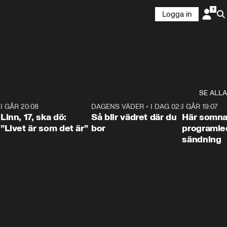
Logga in
SE ALLA
2
I GÅR 20:08
4:36
DAGENS VÄDER
•
I DAG 02:30
1:06
I GÅR 19:07
Linn, 17, ska dö:
Så blir vädret där du
Här somna
”Livet är som det är”
bor
programled
sändning