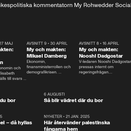
r inrikespolitiska kommentatorn My Rohwedder Soci
27 MAJ
3:51
AVSNITT 9
•
30 APRIL
24:00
AVSNITT 8
•
16 APRIL
25:1
kten:
My och makten:
My och makten:
Mikael Damberg
Nooshi Dadgostar
on
Ekonomin, 
V-ledaren Nooshi Dadgostar
finansministerrollen och 
pressas internt om 
onomin och 
demografikrisen. 
regeringsfrågan.

lisabeth 
Oppositionen ställs till svars 
I Aftonbladets 
ls till svars 
när Socialdemokraternas 
partiledarutfrågning ”My 
stern gästar 
Mikael Damberg gästar My 
och Makten” sätter hon ner 
My och Makten. 
och Makten. 
foten mot kritikerna:

1:06
6 AUGUSTI
1:0
– Vi ställer upp i val. Ska vi 
 du bor
Så blir vädret där du bor
vara med så sitter vi förstås 
25
1:22
NYHETER
•
21 JAN. 2025
0:5
ael – då hyllas
Här återvänder palestinska
fångarna hem