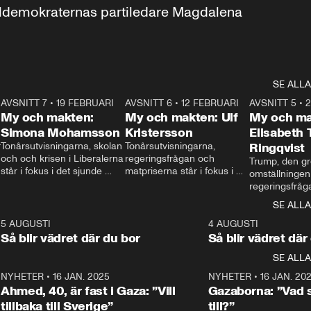
aldemokraternas partiledare Magdalena 
SE ALLA
7
AVSNITT 7
•
19 FEBRUARI
24:30
AVSNITT 6
•
12 FEBRUARI
27:30
AVSNITT 5
•
My och makten:
My och makten: Ulf
My och ma
Simona Mohamsson
Kristersson
Elisabeth
 
Tonårsutvisningarna, skolan 
Tonårsutvisningarna, 
Ringqvist
och och krisen i Liberalerna 
regeringsfrågan och 
Trump, den gr
står i fokus i det sjunde 
matpriserna står i fokus i 
omställningen
avsnittet av ”My och 
det sjätte avsnittet av ”My 
regeringsfråga
makten”. Se när 
och makten”. Se när 
centrum i det 
SE ALLA
Aftonbladets inrikespolitiska 
Aftonbladets inrikespolitiska 
avsnittet av ”
kommentator My 
kommentator My 
6
5 AUGUSTI
1:06
4 AUGUSTI
Makten”. Se nä
Rohwedder ställer 
Rohwedder ställer 
Så blir vädret där du bor
Så blir vädret där
Aftonbladets in
utbildnings- och 
statsminister Ulf Kristersson 
kommentator 
SE ALLA
integrationsminister Simona 
till svars.
Rohwedder stäl
Mohamsson till svars.
Centerpartiets
2
NYHETER
•
16 JAN. 2025
1:01
NYHETER
•
16 JAN. 20
Thand Ring till
Ahmed, 40, är fast i Gaza: ”Vill
Gazaborna: ”Vad s
tillbaka till Sverige”
till?”