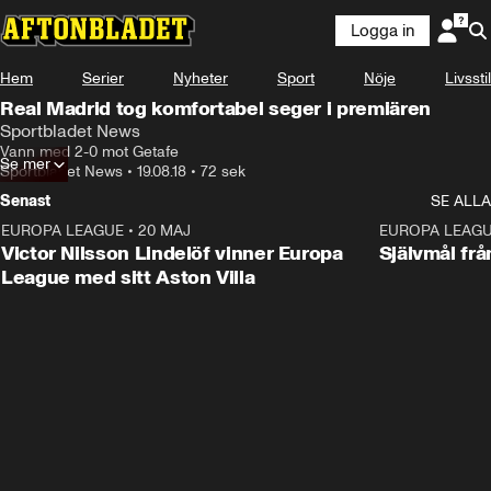
Logga in
Hem
Serier
Nyheter
Sport
Nöje
Livsstil
Real Madrid tog komfortabel seger i premiären
Sportbladet News
Vann med 2-0 mot Getafe
Se mer
Sportbladet News
•
19.08.18
•
72 sek
Senast
SE ALLA
EUROPA LEAGUE
•
20 MAJ
1:32
EUROPA LEAG
Victor Nilsson Lindelöf vinner Europa
Självmål frå
League med sitt Aston Villa