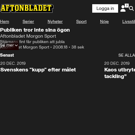
Logga in
Hem
Serier
Nyheter
Sport
Nöje
Livsstil
Publiken tror inte sina ögon
Aftonbladet Morgon Sport
Stjärnans fint får publiken att jubla
Se mer
Aftonbladet Morgon Sport
•
20.08.18
•
38 sek
Senast
SE ALLA
20 DEC. 2019
0:44
20 DEC. 2019
Svenskens "kupp" efter målet
Kaos utbryte
tackling”