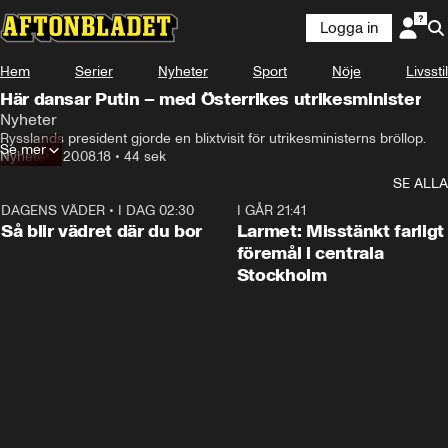
Logga in
Hem
Serier
Nyheter
Sport
Nöje
Livsstil
Här dansar Putin – med Österrikes utrikesminister
Nyheter
Rysslands president gjorde en blixtvisit för utrikesministerns bröllop.
Se mer
Nyheter
•
20.08.18
•
44 sek
SE ALLA
DAGENS VÄDER
•
I DAG 02:30
1:06
I GÅR 21:41
Så blir vädret där du bor
Larmet: Misstänkt farligt
föremål i centrala
Stockholm