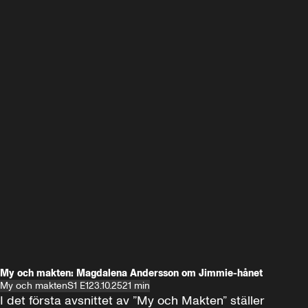
My och makten: Magdalena Andersson om Jimmie-hånet
My och makten
S1 E1
23.10.25
21 min
I det första avsnittet av ”My och Makten” ställer 