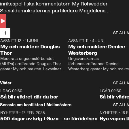
inrikespolitiska kommentatorn My Rohwedder 
Socialdemokraternas partiledare Magdalena 
Andersson till svars.
1
SE ALLA
AVSNITT 12
•
11 JUNI
26:27
AVSNITT 11
•
4 JUNI
2
My och makten: Douglas
My och makten: Denice
Thor
Westerberg
Moderata ungdomsförbundet 
Ungsvenskarnas 
(MUF:s) ordförande Douglas Thor 
förbundsordförande Denice 
gästar My och makten. I avsnittet 
Westerberg gästar My och makten.
diskuteras tonårsutvisningarna och 
avsnittet diskuteras migrationsfrå
hur Moderaterna ska locka väljare till 
och hur SD ska locka kvinnliga 
Väder
SE ALLA
valet i höst. 
väljare. 
I DAG 02:30
1:06
I GÅR 02:30
Så blir vädret där du bor
Så blir vädr
Senaste om konflikten i Mellanöstern
SE ALLA
NYHETER
•
17 FEB. 2025
0:45
NYHETER
•
16 F
500 dagar av krig i Gaza – se förödelsen
Nya vapen ti