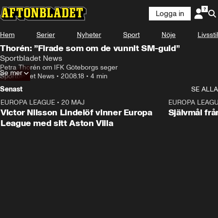
Logga in
Hem
Serier
Nyheter
Sport
Nöje
Livsstil
Thorén: ”Firade som om de vunnit SM-guld”
Sportbladet News
Petra Thorén om IFK Göteborgs seger
Se mer
Sportbladet News
•
20.08.18
•
4 min
Senast
SE ALLA
EUROPA LEAGUE
•
20 MAJ
1:32
EUROPA LEAG
Victor Nilsson Lindelöf vinner Europa
Självmål frå
League med sitt Aston Villa