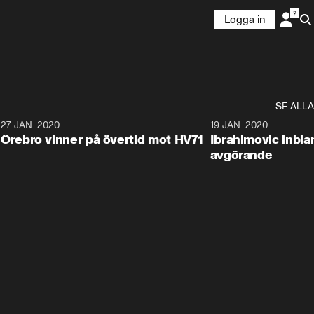
Logga in
SE ALLA
27 JAN. 2020
19 JAN. 2020
Örebro vinner på övertid mot HV71
Ibrahimovic inbla
avgörande