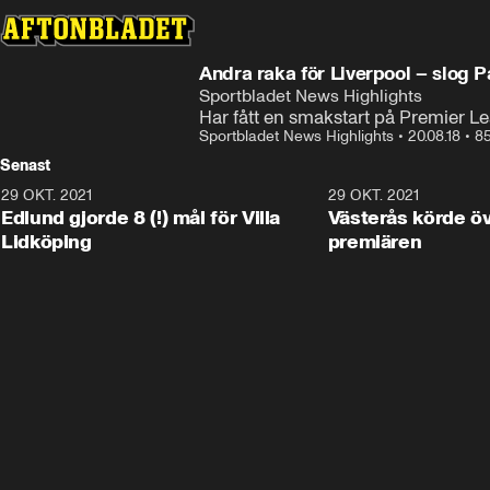
Andra raka för Liverpool – slog 
Sportbladet News Highlights
Har fått en smakstart på Premier 
Sportbladet News Highlights
•
20.08.18
•
85
Senast
29 OKT. 2021
4:11
29 OKT. 2021
Edlund gjorde 8 (!) mål för Villa
Västerås körde öv
Lidköping
premiären