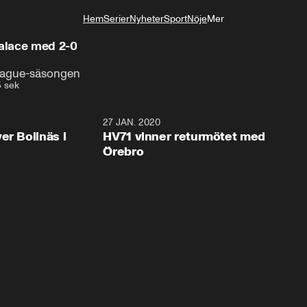
Hem
Serier
Nyheter
Sport
Nöje
Mer
Livsstil
Palace med 2-0
League-säsongen
 sek
2:28
27 JAN. 2020
er Bollnäs i
HV71 vinner returmötet med
Örebro