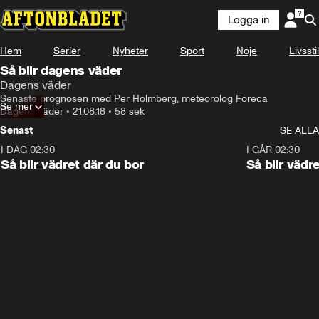
Logga in
Hem
Serier
Nyheter
Sport
Nöje
Livsstil
Så blir dagens väder
Dagens väder
Senaste prognosen med Per Holmberg, meteorolog Foreca
Se mer
Dagens väder
•
21.08.18
•
58 sek
Senast
SE ALLA
I DAG 02:30
1:06
I GÅR 02:30
Så blir vädret där du bor
Så blir vädr