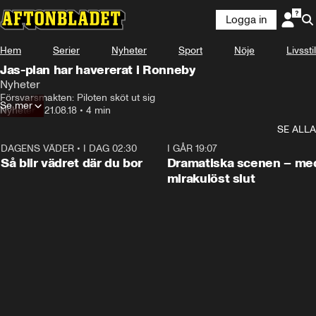
Logga in
Hem
Serier
Nyheter
Sport
Nöje
Livsstil
Jas-plan har havererat i Ronneby
Nyheter
Försvarsmakten: Piloten sköt ut sig
Se mer
Nyheter
•
21.08.18
•
4 min
SE ALLA
DAGENS VÄDER
•
I DAG 02:30
1:06
I GÅR 19:07
Så blir vädret där du bor
Dramatiska scenen – me
mirakulöst slut