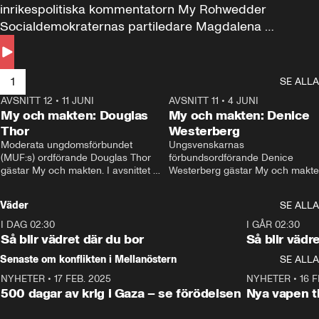
inrikespolitiska kommentatorn My Rohwedder 
Socialdemokraternas partiledare Magdalena 
Andersson till svars.
1
SE ALLA
AVSNITT 12
•
11 JUNI
26:27
AVSNITT 11
•
4 JUNI
2
My och makten: Douglas
My och makten: Denice
Thor
Westerberg
Moderata ungdomsförbundet 
Ungsvenskarnas 
(MUF:s) ordförande Douglas Thor 
förbundsordförande Denice 
gästar My och makten. I avsnittet 
Westerberg gästar My och makten.
diskuteras tonårsutvisningarna och 
avsnittet diskuteras migrationsfrå
hur Moderaterna ska locka väljare till 
och hur SD ska locka kvinnliga 
Väder
SE ALLA
valet i höst. 
väljare. 
I DAG 02:30
1:06
I GÅR 02:30
Så blir vädret där du bor
Så blir vädr
Senaste om konflikten i Mellanöstern
SE ALLA
NYHETER
•
17 FEB. 2025
0:45
NYHETER
•
16 F
500 dagar av krig i Gaza – se förödelsen
Nya vapen ti