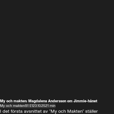
My och makten: Magdalena Andersson om Jimmie-hånet
My och makten
S1 E1
23.10.25
21 min
I det första avsnittet av ”My och Makten” ställer 