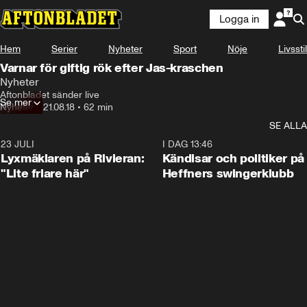
Logga in
Hem
Serier
Nyheter
Sport
Nöje
Livsstil
Varnar för giftig rök efter Jas-kraschen
Nyheter
Aftonbladet sänder live
Se mer
Nyheter
•
21.08.18
•
62 min
SE ALLA
23 JULI
2:02
I DAG 13:46
Lyxmäklaren på Rivieran:
Kändisar och politiker på
"Lite friare här"
Heffners swingerklubb