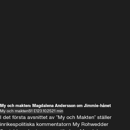
My och makten: Magdalena Andersson om Jimmie-hånet
My och makten
S1 E1
23.10.25
21 min
I det första avsnittet av ”My och Makten” ställer 
inrikespolitiska kommentatorn My Rohwedder 