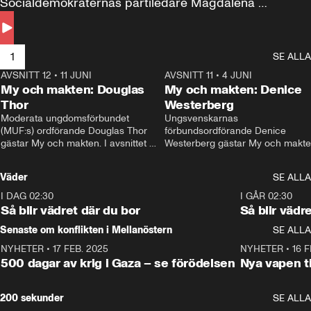
Socialdemokraternas partiledare Magdalena 
Andersson till svars.
1
SE ALLA
AVSNITT 12
•
11 JUNI
26:27
AVSNITT 11
•
4 JUNI
2
My och makten: Douglas
My och makten: Denice
Thor
Westerberg
Moderata ungdomsförbundet 
Ungsvenskarnas 
(MUF:s) ordförande Douglas Thor 
förbundsordförande Denice 
gästar My och makten. I avsnittet 
Westerberg gästar My och makten.
diskuteras tonårsutvisningarna och 
avsnittet diskuteras migrationsfrå
hur Moderaterna ska locka väljare till 
och hur SD ska locka kvinnliga 
Väder
SE ALLA
valet i höst. 
väljare. 
I DAG 02:30
1:06
I GÅR 02:30
Så blir vädret där du bor
Så blir vädr
Senaste om konflikten i Mellanöstern
SE ALLA
NYHETER
•
17 FEB. 2025
0:45
NYHETER
•
16 F
500 dagar av krig i Gaza – se förödelsen
Nya vapen ti
200 sekunder
SE ALLA