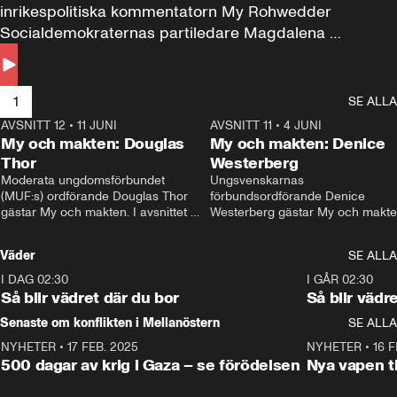
inrikespolitiska kommentatorn My Rohwedder 
Socialdemokraternas partiledare Magdalena 
Andersson till svars.
1
SE ALLA
AVSNITT 12
•
11 JUNI
26:27
AVSNITT 11
•
4 JUNI
2
My och makten: Douglas
My och makten: Denice
Thor
Westerberg
Moderata ungdomsförbundet 
Ungsvenskarnas 
(MUF:s) ordförande Douglas Thor 
förbundsordförande Denice 
gästar My och makten. I avsnittet 
Westerberg gästar My och makten.
diskuteras tonårsutvisningarna och 
avsnittet diskuteras migrationsfrå
hur Moderaterna ska locka väljare till 
och hur SD ska locka kvinnliga 
Väder
SE ALLA
valet i höst. 
väljare. 
I DAG 02:30
1:06
I GÅR 02:30
Så blir vädret där du bor
Så blir vädr
Senaste om konflikten i Mellanöstern
SE ALLA
NYHETER
•
17 FEB. 2025
0:45
NYHETER
•
16 F
500 dagar av krig i Gaza – se förödelsen
Nya vapen ti