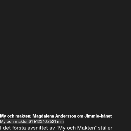
My och makten: Magdalena Andersson om Jimmie-hånet
My och makten
S1 E1
23.10.25
21 min
I det första avsnittet av ”My och Makten” ställer 