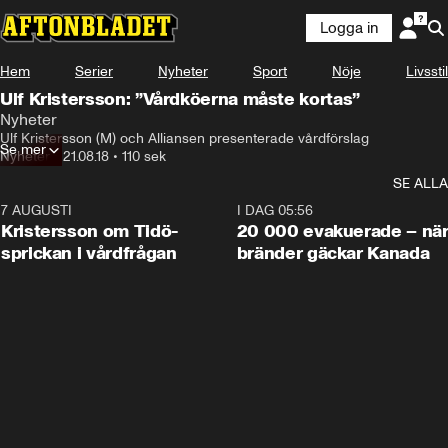
Logga in
Hem
Serier
Nyheter
Sport
Nöje
Livsstil
Ulf Kristersson: ”Vårdköerna måste kortas”
Nyheter
Ulf Kristersson (M) och Alliansen presenterade vårdförslag
Se mer
Nyheter
•
21.08.18
•
110 sek
SE ALLA
7 AUGUSTI
0:42
I DAG 05:56
Kristersson om Tidö-
20 000 evakuerade – nä
sprickan i vårdfrågan
bränder gäckar Kanada