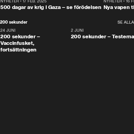
NYHETER
•
17 FEB. 2025
0:45
NYHETER
•
16 F
500 dagar av krig i Gaza – se förödelsen
Nya vapen ti
200 sekunder
SE ALLA
24 JUNI
5:00
2 JUNI
200 sekunder –
200 sekunder – Testern
Vaccinfusket,
fortsättningen