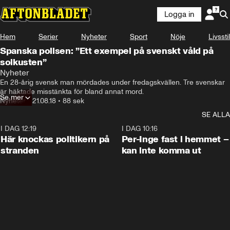
Logga in
Hem
Serier
Nyheter
Sport
Nöje
Livsstil
Spanska polisen: ”Ett exempel på svenskt våld på
solkusten”
Nyheter
En 28-årig svensk man mördades under fredagskvällen. Tre svenskar 
är häktade misstänkta för bland annat mord.
Se mer
Nyheter
•
21.08.18
•
88 sek
SE ALLA
I DAG 12:19
0:45
I DAG 10:16
Här knockas politikern på
Per-Inge fast i hemmet –
stranden
kan inte komma ut