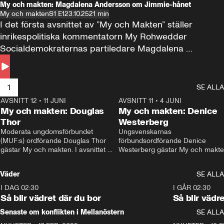
My och makten: Magdalena Andersson om Jimmie-hånet
My och makten
S1 E1
23.10.25
21 min
I det första avsnittet av ”My och Makten” ställer 
inrikespolitiska kommentatorn My Rohwedder 
Socialdemokraternas partiledare Magdalena 
Andersson till svars.
1
SE ALLA
AVSNITT 12
•
11 JUNI
26:27
AVSNITT 11
•
4 JUNI
2
My och makten: Douglas
My och makten: Denice
Thor
Westerberg
Moderata ungdomsförbundet 
Ungsvenskarnas 
(MUF:s) ordförande Douglas Thor 
förbundsordförande Denice 
gästar My och makten. I avsnittet 
Westerberg gästar My och makten.
diskuteras tonårsutvisningarna och 
avsnittet diskuteras migrationsfrå
hur Moderaterna ska locka väljare till 
och hur SD ska locka kvinnliga 
Väder
SE ALLA
valet i höst. 
väljare. 
I DAG 02:30
1:06
I GÅR 02:30
Så blir vädret där du bor
Så blir vädr
Senaste om konflikten i Mellanöstern
SE ALLA