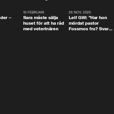
4:24
10 FEBRUARI
4:13
26 NOV. 2025
8:1
der –
Sara måste sälja
Leif GW: ”Har hon
huset för att ha råd
mördat pastor
med veterinären
Fossmos fru? Svar
nej.”