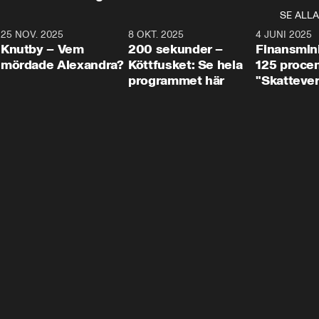
SE ALLA
3
25 NOV. 2025
31:05
8 OKT. 2025
4:29
4 JUNI 2025
Knutby – Vem
200 sekunder –
Finansmin
mördade Alexandra?
Köttfusket: Se hela
125 procent
programmet här
"Skattever
viktig uppg