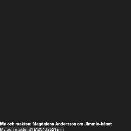
My och makten: Magdalena Andersson om Jimmie-hånet
My och makten
S1 E1
23.10.25
21 min