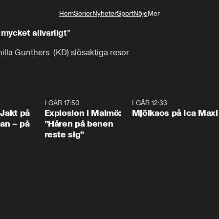
Hem
Serier
Nyheter
Sport
Nöje
Mer
Livsstil
mycket allvarligt”
la Gunthers  (KD) slösaktiga resor.
0:33
I GÅR 17:50
1:10
I GÅR 12:33
0:2
 Jakt på
Explosion i Malmö:
Mjölkaos på Ica Maxi
an – på
”Håren på benen
reste sig”