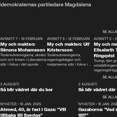
aldemokraternas partiledare Magdalena 
SE ALLA
7
AVSNITT 7
•
19 FEBRUARI
24:30
AVSNITT 6
•
12 FEBRUARI
27:30
AVSNITT 5
•
My och makten:
My och makten: Ulf
My och ma
Simona Mohamsson
Kristersson
Elisabeth
 
Tonårsutvisningarna, skolan 
Tonårsutvisningarna, 
Ringqvist
och och krisen i Liberalerna 
regeringsfrågan och 
Trump, den gr
står i fokus i det sjunde 
matpriserna står i fokus i 
omställningen
avsnittet av ”My och 
det sjätte avsnittet av ”My 
regeringsfråga
makten”. Se när 
och makten”. Se när 
centrum i det 
SE ALLA
Aftonbladets inrikespolitiska 
Aftonbladets inrikespolitiska 
avsnittet av ”
kommentator My 
kommentator My 
6
3 AUGUSTI
1:06
2 AUGUSTI
Makten”. Se nä
Rohwedder ställer 
Rohwedder ställer 
Så blir vädret där du bor
Så blir vädret där
Aftonbladets in
utbildnings- och 
statsminister Ulf Kristersson 
kommentator 
SE ALLA
integrationsminister Simona 
till svars.
Rohwedder stäl
Mohamsson till svars.
Centerpartiets
2
NYHETER
•
16 JAN. 2025
1:01
NYHETER
•
16 JAN. 20
Thand Ring till
Ahmed, 40, är fast i Gaza: ”Vill
Gazaborna: ”Vad s
tillbaka till Sverige”
till?”