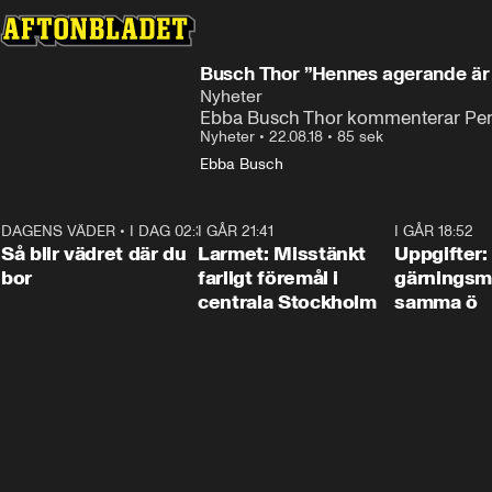
Busch Thor ”Hennes agerande är 
Nyheter
Ebba Busch Thor kommenterar Penil
Nyheter
•
22.08.18
•
85 sek
Ebba Busch
DAGENS VÄDER
•
I DAG 02:30
1:06
I GÅR 21:41
0:35
I GÅR 18:52
Så blir vädret där du
Larmet: Misstänkt
Uppgifter:
bor
farligt föremål i
gärningsm
centrala Stockholm
samma ö