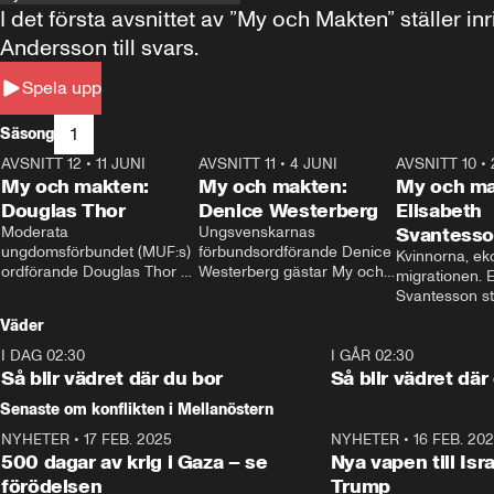
I det första avsnittet av ”My och Makten” ställe
Andersson till svars.
Spela upp
1
Säsong
AVSNITT 12
•
11 JUNI
26:27
AVSNITT 11
•
4 JUNI
23:40
AVSNITT 10
•
My och makten:
My och makten:
My och ma
Douglas Thor
Denice Westerberg
Elisabeth
Moderata 
Ungsvenskarnas 
Svantess
ungdomsförbundet (MUF:s) 
förbundsordförande Denice 
Kvinnorna, ek
ordförande Douglas Thor 
Westerberg gästar My och 
migrationen. E
gästar My och makten. I 
makten. I avsnittet 
Svantesson stäl
avsnittet diskuteras 
diskuteras migrationsfrågan 
när finansmini
Väder
tonårsutvisningarna och hur 
och hur SD ska locka 
Moderaterna ska locka 
kvinnliga väljare. 
I DAG 02:30
1:06
I GÅR 02:30
väljare till valet i höst. 
Så blir vädret där du bor
Så blir vädret där
Senaste om konflikten i Mellanöstern
NYHETER
•
17 FEB. 2025
0:45
NYHETER
•
16 FEB. 20
500 dagar av krig i Gaza – se
Nya vapen till Isr
förödelsen
Trump