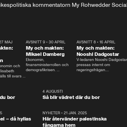
r inrikespolitiska kommentatorn My Rohwedder Soci
27 MAJ
3:51
AVSNITT 9
•
30 APRIL
24:00
AVSNITT 8
•
16 APRIL
25:1
kten:
My och makten:
My och makten:
Mikael Damberg
Nooshi Dadgostar
on
Ekonomin, 
V-ledaren Nooshi Dadgostar
finansministerrollen och 
pressas internt om 
onomin och 
demografikrisen. 
regeringsfrågan.

lisabeth 
Oppositionen ställs till svars 
I Aftonbladets 
ls till svars 
när Socialdemokraternas 
partiledarutfrågning ”My 
stern gästar 
Mikael Damberg gästar My 
och Makten” sätter hon ner 
My och Makten. 
och Makten. 
foten mot kritikerna:

1:06
4 AUGUSTI
1:0
– Vi ställer upp i val. Ska vi 
 du bor
Så blir vädret där du bor
vara med så sitter vi förstås 
25
1:22
NYHETER
•
21 JAN. 2025
0:5
ael – då hyllas
Här återvänder palestinska
fångarna hem