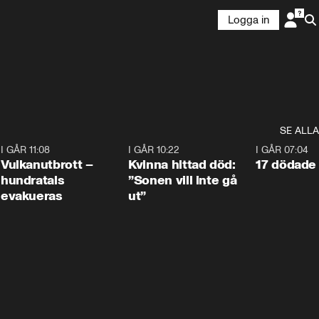
Logga in
SE ALLA
4
I GÅR 11:08
0:27
I GÅR 10:22
1:12
I GÅR 07:04
Vulkanutbrott –
Kvinna hittad död:
17 dödade 
hundratals
”Sonen vill inte gå
evakueras
ut”