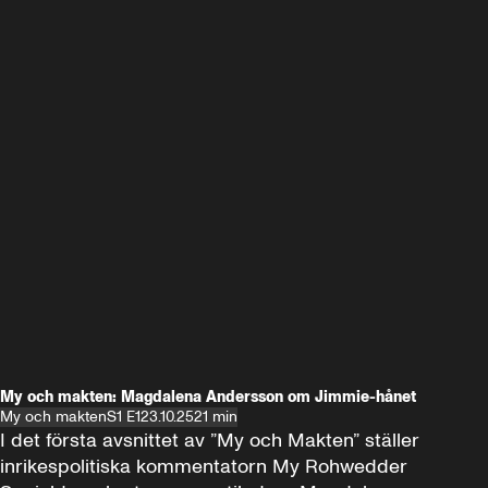
My och makten: Magdalena Andersson om Jimmie-hånet
My och makten
S1 E1
23.10.25
21 min
I det första avsnittet av ”My och Makten” ställer 
inrikespolitiska kommentatorn My Rohwedder 