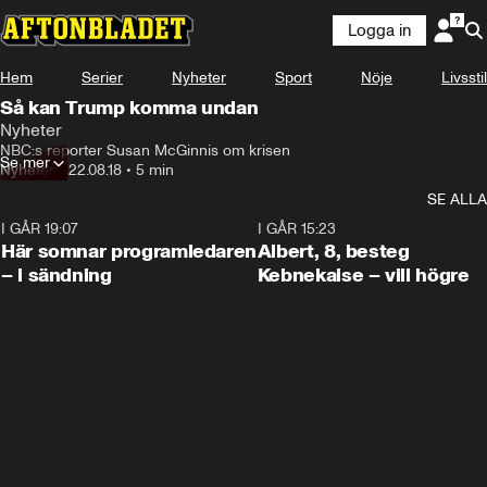
Logga in
Hem
Serier
Nyheter
Sport
Nöje
Livsstil
Så kan Trump komma undan
Nyheter
NBC:s reporter Susan McGinnis om krisen
Se mer
Nyheter
•
22.08.18
•
5 min
SE ALLA
I GÅR 19:07
0:45
I GÅR 15:23
Här somnar programledaren
Albert, 8, besteg
– i sändning
Kebnekaise – vill högre