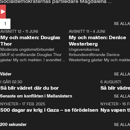
Socialdemokraternas partiledare Magdalena 
Andersson till svars.
1
SE ALLA
AVSNITT 12
•
11 JUNI
26:27
AVSNITT 11
•
4 JUNI
2
My och makten: Douglas
My och makten: Denice
Thor
Westerberg
Moderata ungdomsförbundet 
Ungsvenskarnas 
(MUF:s) ordförande Douglas Thor 
förbundsordförande Denice 
gästar My och makten. I avsnittet 
Westerberg gästar My och makten.
diskuteras tonårsutvisningarna och 
avsnittet diskuteras migrationsfrå
hur Moderaterna ska locka väljare till 
och hur SD ska locka kvinnliga 
Väder
SE ALLA
valet i höst. 
väljare. 
I GÅR 02:30
1:06
6 AUGUSTI
Så blir vädret där du bor
Så blir vädr
Senaste om konflikten i Mellanöstern
SE ALLA
NYHETER
•
17 FEB. 2025
0:45
NYHETER
•
16 F
500 dagar av krig i Gaza – se förödelsen
Nya vapen ti
200 sekunder
SE ALLA