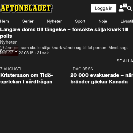
Logga in
Hem
Serier
Nyheter
Sport
Nöje
Livsstil
Langare döms till fängelse – försökte sälja knark till
polis
Nyheter
19-åringen som skulle sälja knark vände sig till fel person. Minst sagt.
Se mer
Nyheter
•
22.08.18
•
31 sek
SE ALLA
7 AUGUSTI
0:42
I DAG 05:56
Kristersson om Tidö-
20 000 evakuerade – nä
sprickan i vårdfrågan
bränder gäckar Kanada