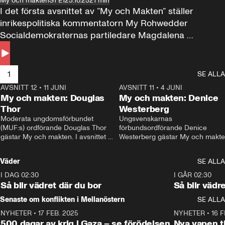
My och makten
S1 E1
23.10.25
21 min
I det första avsnittet av ”My och Makten” ställer 
inrikespolitiska kommentatorn My Rohwedder 
Socialdemokraternas partiledare Magdalena 
Andersson till svars.
1
SE ALLA
AVSNITT 12
•
11 JUNI
26:27
AVSNITT 11
•
4 JUNI
2
My och makten: Douglas
My och makten: Denice
Thor
Westerberg
Moderata ungdomsförbundet 
Ungsvenskarnas 
(MUF:s) ordförande Douglas Thor 
förbundsordförande Denice 
gästar My och makten. I avsnittet 
Westerberg gästar My och makten.
diskuteras tonårsutvisningarna och 
avsnittet diskuteras migrationsfrå
hur Moderaterna ska locka väljare till 
och hur SD ska locka kvinnliga 
Väder
SE ALLA
valet i höst. 
väljare. 
I DAG 02:30
1:06
I GÅR 02:30
Så blir vädret där du bor
Så blir vädr
Senaste om konflikten i Mellanöstern
SE ALLA
NYHETER
•
17 FEB. 2025
0:45
NYHETER
•
16 F
500 dagar av krig i Gaza – se förödelsen
Nya vapen ti