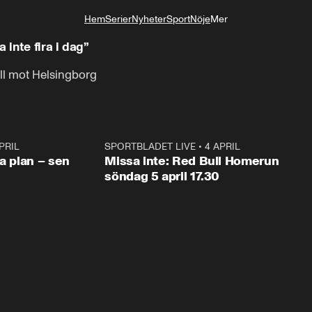
Hem
Serier
Nyheter
Sport
Nöje
Mer
Livsstil
 inte fira i dag”
ll mot Helsingborg
PRIL
1:03
SPORTBLADET LIVE
•
4 APRIL
1:0
va plan – sen
Missa inte: Red Bull Homerun
söndag 5 april 17.30