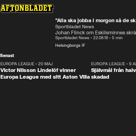
”Alla ska jobba i morgon så de ska
Sportbladet News
Johan Flinck om Eskilsminnes skrä
Sportbladet News
•
22.08.18
•
5 min
Helsingborgs IF
Senast
EUROPA LEAGUE
•
20 MAJ
1:32
EUROPA LEAGUE
•
9 A
Victor Nilsson Lindelöf vinner
Självmål från hal
Europa League med sitt Aston Villa
skadad