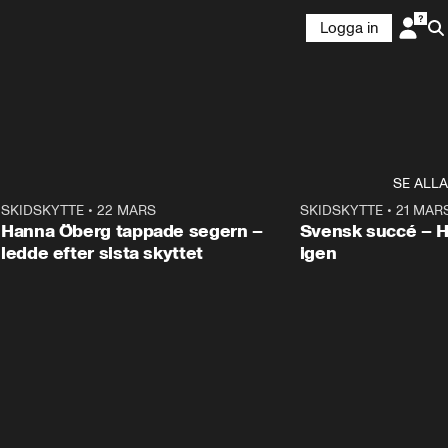
Logga in
SE ALLA
9
SKIDSKYTTE
•
22 MARS
0:55
SKIDSKYTTE
•
21 MAR
Hanna Öberg tappade segern –
Svensk succé – 
ledde efter sista skyttet
igen