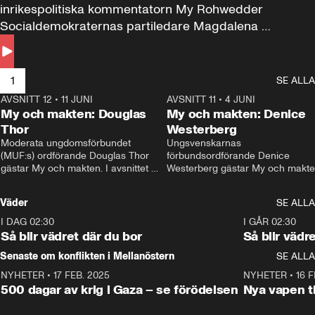
inrikespolitiska kommentatorn My Rohwedder 
Socialdemokraternas partiledare Magdalena 
Andersson till svars.
1
SE ALLA
AVSNITT 12
•
11 JUNI
26:27
AVSNITT 11
•
4 JUNI
2
My och makten: Douglas
My och makten: Denice
Thor
Westerberg
Moderata ungdomsförbundet 
Ungsvenskarnas 
(MUF:s) ordförande Douglas Thor 
förbundsordförande Denice 
gästar My och makten. I avsnittet 
Westerberg gästar My och makten.
diskuteras tonårsutvisningarna och 
avsnittet diskuteras migrationsfrå
hur Moderaterna ska locka väljare till 
och hur SD ska locka kvinnliga 
Väder
SE ALLA
valet i höst. 
väljare. 
I DAG 02:30
1:06
I GÅR 02:30
Så blir vädret där du bor
Så blir vädr
Senaste om konflikten i Mellanöstern
SE ALLA
NYHETER
•
17 FEB. 2025
0:45
NYHETER
•
16 F
500 dagar av krig i Gaza – se förödelsen
Nya vapen ti