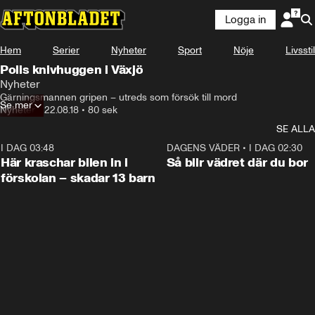
Logga in
Hem
Serier
Nyheter
Sport
Nöje
Livsstil
Polis knivhuggen i Växjö
Nyheter
Gärningsmannen gripen – utreds som försök till mord
Se mer
Nyheter
•
22.08.18
•
80 sek
SE ALLA
I DAG 03:48
0:29
DAGENS VÄDER
•
I DAG 02:30
Här kraschar bilen in i
Så blir vädret där du bor
förskolan – skadar 13 barn