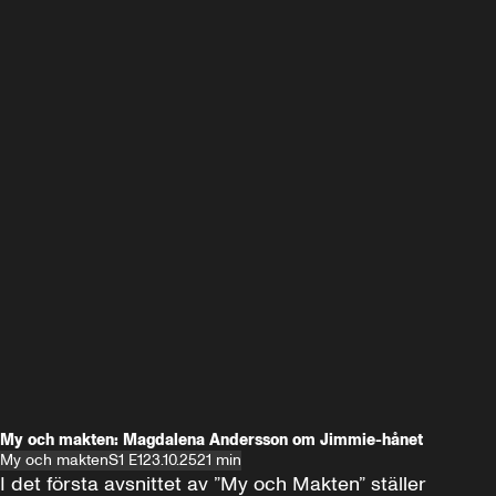
My och makten: Magdalena Andersson om Jimmie-hånet
My och makten
S1 E1
23.10.25
21 min
I det första avsnittet av ”My och Makten” ställer 