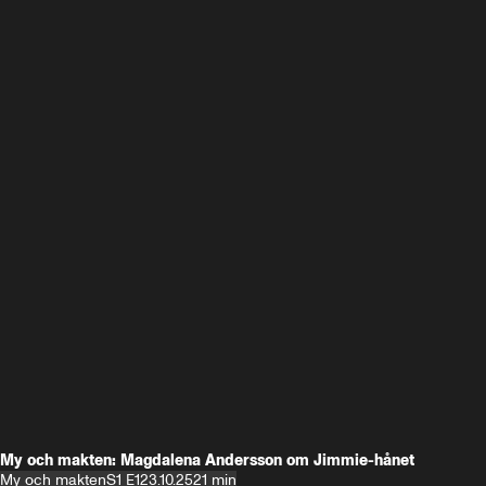
My och makten: Magdalena Andersson om Jimmie-hånet
My och makten
S1 E1
23.10.25
21 min