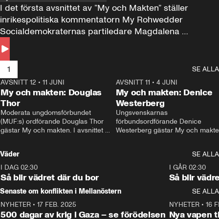
I det första avsnittet av ”My och Makten” ställer 
inrikespolitiska kommentatorn My Rohwedder 
Socialdemokraternas partiledare Magdalena 
Andersson till svars.
1
SE ALLA
AVSNITT 12
•
11 JUNI
26:27
AVSNITT 11
•
4 JUNI
2
My och makten: Douglas
My och makten: Denice
Thor
Westerberg
Moderata ungdomsförbundet 
Ungsvenskarnas 
(MUF:s) ordförande Douglas Thor 
förbundsordförande Denice 
gästar My och makten. I avsnittet 
Westerberg gästar My och makten.
diskuteras tonårsutvisningarna och 
avsnittet diskuteras migrationsfrå
hur Moderaterna ska locka väljare till 
och hur SD ska locka kvinnliga 
Väder
SE ALLA
valet i höst. 
väljare. 
I DAG 02:30
1:06
I GÅR 02:30
Så blir vädret där du bor
Så blir vädr
Senaste om konflikten i Mellanöstern
SE ALLA
NYHETER
•
17 FEB. 2025
0:45
NYHETER
•
16 F
500 dagar av krig i Gaza – se förödelsen
Nya vapen ti