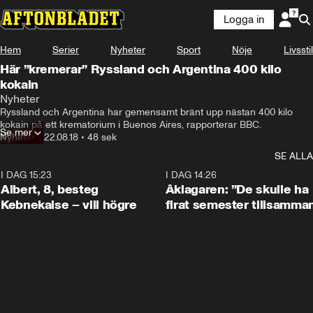
Logga in
Hem
Serier
Nyheter
Sport
Nöje
Livsstil
Här ”kremerar” Ryssland och Argentina 400 kilo
kokain
Nyheter
Ryssland och Argentina har gemensamt bränt upp nästan 400 kilo 
kokain på ett krematorium i Buenos Aires, rapporterar BBC.
Se mer
Nyheter
•
22.08.18
•
48 sek
SE ALLA
I DAG 15:23
0:54
I DAG 14:26
Albert, 8, besteg
Åklagaren: ”De skulle ha
Kebnekaise – vill högre
firat semester tillsamma