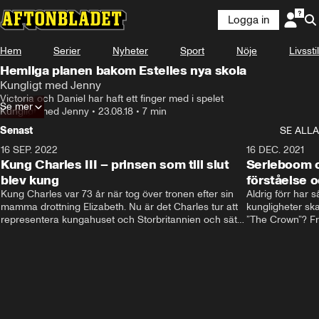
Logga in
Hem
Serier
Nyheter
Sport
Nöje
Livsstil
Hemliga planen bakom Estelles nya skola
Kungligt med Jenny
Victoria och Daniel har haft ett finger med i spelet
Se mer
Kungligt med Jenny
•
23.08.18
•
7 min
Senast
SE ALLA
16 SEP. 2022
3:40
16 DEC. 2021
Kung Charles III – prinsen som till slut
Serieboom o
blev kung
förståelse o
Kung Charles var 73 år när tog över tronen efter sin 
Aldrig förr har 
mamma drottning Elizabeth. Nu är det Charles tur att 
kungligheter ska
representera kungahuset och Storbritannien och sätta 
”The Crown”? Frå
sin egen prägel på den kungliga rollen.
Storbritannien. 
förståelse och h
kungahuset komm
kungaserier är 