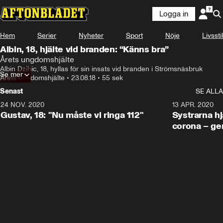
Logga in
Hem
Serier
Nyheter
Sport
Nöje
Livsstil
Albin, 18, hjälte vid branden: “Känns bra”
Årets ungdomshjälte
Albin Dzihic, 18, hyllas för sin insats vid branden i Strömsnäsbruk
Se mer
Årets ungdomshjälte
•
23.08.18
•
55 sek
Senast
SE ALLA
24 NOV. 2020
1:31
13 APR. 2020
Gustav, 18: "Nu måste vi ringa 112"
Systrarna hj
corona – ge