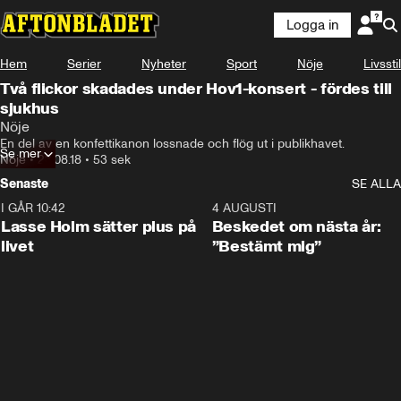
Logga in
Hem
Serier
Nyheter
Sport
Nöje
Livsstil
Två flickor skadades under Hov1-konsert - fördes till
sjukhus
Nöje
En del av en konfettikanon lossnade och flög ut i publikhavet.
Se mer
Nöje
•
23.08.18
•
53 sek
Senaste
SE ALLA
I GÅR 10:42
1:04
4 AUGUSTI
Lasse Holm sätter plus på
Beskedet om nästa år:
livet
”Bestämt mig”