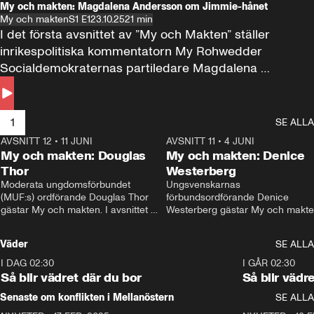
My och makten: Magdalena Andersson om Jimmie-hånet
My och makten
S1 E1
23.10.25
21 min
I det första avsnittet av ”My och Makten” ställer 
inrikespolitiska kommentatorn My Rohwedder 
Socialdemokraternas partiledare Magdalena 
Andersson till svars.
1
SE ALLA
AVSNITT 12
•
11 JUNI
26:27
AVSNITT 11
•
4 JUNI
2
My och makten: Douglas
My och makten: Denice
Thor
Westerberg
Moderata ungdomsförbundet 
Ungsvenskarnas 
(MUF:s) ordförande Douglas Thor 
förbundsordförande Denice 
gästar My och makten. I avsnittet 
Westerberg gästar My och makten.
diskuteras tonårsutvisningarna och 
avsnittet diskuteras migrationsfrå
hur Moderaterna ska locka väljare till 
och hur SD ska locka kvinnliga 
Väder
SE ALLA
valet i höst. 
väljare. 
I DAG 02:30
1:06
I GÅR 02:30
Så blir vädret där du bor
Så blir vädr
Senaste om konflikten i Mellanöstern
SE ALLA