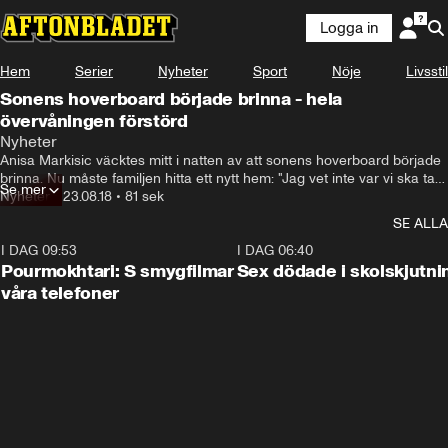
Logga in
Hem
Serier
Nyheter
Sport
Nöje
Livsstil
Sonens hoverboard började brinna - hela
övervåningen förstörd
Nyheter
Anisa Markisic väcktes mitt i natten av att sonens hoverboard började 
brinna. Nu måste familjen hitta ett nytt hem: "Jag vet inte var vi ska ta 
Se mer
vägen".
Nyheter
•
23.08.18
•
81 sek
SE ALLA
I DAG 09:53
1:36
I DAG 06:40
Pourmokhtari: S smygfilmar
Sex dödade i skolskjutni
våra telefoner