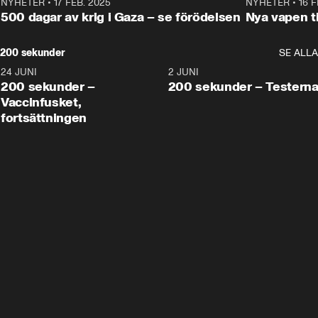
NYHETER
•
17 FEB. 2025
0:45
NYHETER
•
16 F
500 dagar av krig i Gaza – se förödelsen
Nya vapen ti
200 sekunder
SE ALLA
24 JUNI
5:00
2 JUNI
200 sekunder –
200 sekunder – Testern
Vaccinfusket,
fortsättningen