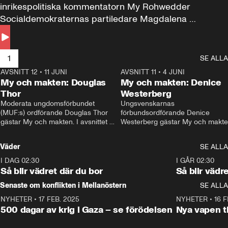
inrikespolitiska kommentatorn My Rohwedder 
Socialdemokraternas partiledare Magdalena 
Andersson till svars.
1
SE ALLA
AVSNITT 12
•
11 JUNI
26:27
AVSNITT 11
•
4 JUNI
2
My och makten: Douglas
My och makten: Denice
Thor
Westerberg
Moderata ungdomsförbundet 
Ungsvenskarnas 
(MUF:s) ordförande Douglas Thor 
förbundsordförande Denice 
gästar My och makten. I avsnittet 
Westerberg gästar My och makten.
diskuteras tonårsutvisningarna och 
avsnittet diskuteras migrationsfrå
hur Moderaterna ska locka väljare till 
och hur SD ska locka kvinnliga 
Väder
SE ALLA
valet i höst. 
väljare. 
I DAG 02:30
1:06
I GÅR 02:30
Så blir vädret där du bor
Så blir vädr
Senaste om konflikten i Mellanöstern
SE ALLA
NYHETER
•
17 FEB. 2025
0:45
NYHETER
•
16 F
500 dagar av krig i Gaza – se förödelsen
Nya vapen ti