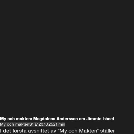
My och makten: Magdalena Andersson om Jimmie-hånet
My och makten
S1 E1
23.10.25
21 min
I det första avsnittet av ”My och Makten” ställer 