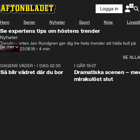
Logga in
Hem
Serier
Nyheter
Sport
Nöje
Livsstil
Se expertens tips om höstens trender
Nyheter
Trendexperten Jan Rundgren ger dig tre heta trender att hålla koll på.
Se mer
Nyheter
•
23.08.18
•
4 min
SE ALLA
DAGENS VÄDER
•
I DAG 02:30
1:06
I GÅR 19:07
Så blir vädret där du bor
Dramatiska scenen – me
mirakulöst slut