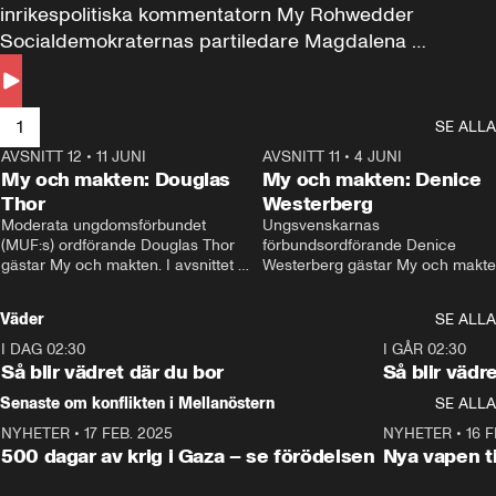
inrikespolitiska kommentatorn My Rohwedder 
Socialdemokraternas partiledare Magdalena 
Andersson till svars.
1
SE ALLA
AVSNITT 12
•
11 JUNI
26:27
AVSNITT 11
•
4 JUNI
2
My och makten: Douglas
My och makten: Denice
Thor
Westerberg
Moderata ungdomsförbundet 
Ungsvenskarnas 
(MUF:s) ordförande Douglas Thor 
förbundsordförande Denice 
gästar My och makten. I avsnittet 
Westerberg gästar My och makten.
diskuteras tonårsutvisningarna och 
avsnittet diskuteras migrationsfrå
hur Moderaterna ska locka väljare till 
och hur SD ska locka kvinnliga 
Väder
SE ALLA
valet i höst. 
väljare. 
I DAG 02:30
1:06
I GÅR 02:30
Så blir vädret där du bor
Så blir vädr
Senaste om konflikten i Mellanöstern
SE ALLA
NYHETER
•
17 FEB. 2025
0:45
NYHETER
•
16 F
500 dagar av krig i Gaza – se förödelsen
Nya vapen ti