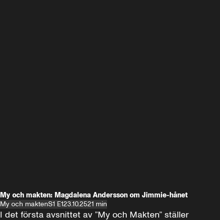
My och makten: Magdalena Andersson om Jimmie-hånet
My och makten
S1 E1
23.10.25
21 min
I det första avsnittet av ”My och Makten” ställer 