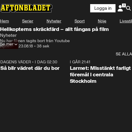
Logga in
Hem
Serier
Nyheter
Sport
Nöje
Livsstil
Helikopterns skräckfärd – allt fångas på film
Nyheter
Nu har filmen tagits bort från Youtube
Se mer
Nyheter
•
23.08.18
•
38 sek
SE ALLA
DAGENS VÄDER
•
I DAG 02:30
1:06
I GÅR 21:41
Så blir vädret där du bor
Larmet: Misstänkt farligt
föremål i centrala
Stockholm