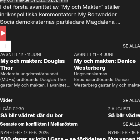
My och makten
S1 E1
23.10.25
21 min
I det första avsnittet av ”My och Makten” ställer 
inrikespolitiska kommentatorn My Rohwedder 
Socialdemokraternas partiledare Magdalena 
Andersson till svars.
1
SE ALLA
AVSNITT 12
•
11 JUNI
26:27
AVSNITT 11
•
4 JUNI
2
My och makten: Douglas
My och makten: Denice
Thor
Westerberg
Moderata ungdomsförbundet 
Ungsvenskarnas 
(MUF:s) ordförande Douglas Thor 
förbundsordförande Denice 
gästar My och makten. I avsnittet 
Westerberg gästar My och makten.
diskuteras tonårsutvisningarna och 
avsnittet diskuteras migrationsfrå
hur Moderaterna ska locka väljare till 
och hur SD ska locka kvinnliga 
Väder
SE ALLA
valet i höst. 
väljare. 
I GÅR 02:30
1:06
7 AUGUSTI
Så blir vädret där du bor
Så blir vädr
Senaste om konflikten i Mellanöstern
SE ALLA
NYHETER
•
17 FEB. 2025
0:45
NYHETER
•
16 F
500 dagar av krig i Gaza – se förödelsen
Nya vapen ti