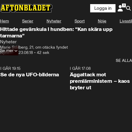
Logga in
Hem
Serier
Nyheter
Sport
Nöje
Livsstil
Hittade gevärskula i hundben: “Kan skära upp
tarmarna”
Nyheter
Marie Stålberg, 21, om otäcka fyndet
Se mer
Nyheter
•
23.08.18
•
42 sek
SE ALLA
I GÅR 19:15
0:36
I GÅR 17:08
Se de nya UFO-bilderna
Äggattack mot
premiärministern – kaos
bryter ut