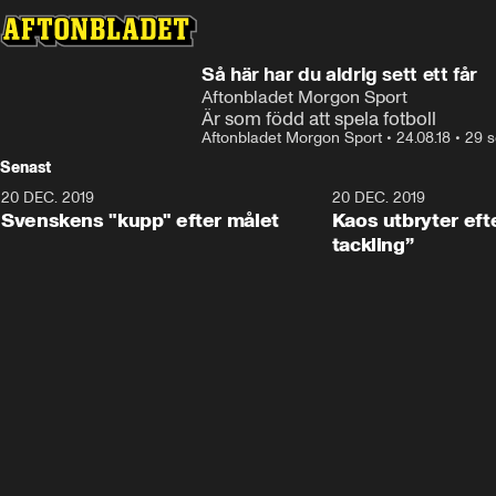
Så här har du aldrig sett ett får
Aftonbladet Morgon Sport
Är som född att spela fotboll
Aftonbladet Morgon Sport
•
24.08.18
•
29 s
Senast
20 DEC. 2019
0:44
20 DEC. 2019
Svenskens "kupp" efter målet
Kaos utbryter efte
tackling”