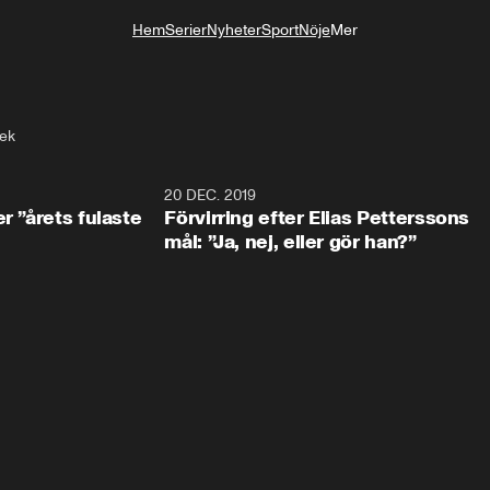
Hem
Serier
Nyheter
Sport
Nöje
Mer
Livsstil
ek
0:49
20 DEC. 2019
1:0
r ”årets fulaste
Förvirring efter Elias Petterssons
mål: ”Ja, nej, eller gör han?”