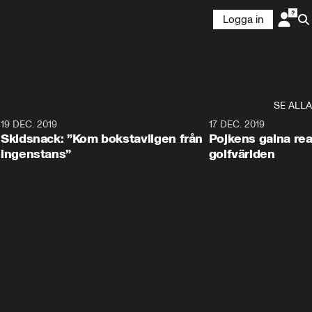
Logga in
SE ALLA
8
19 DEC. 2019
17 DEC. 2019
Skidsnack: ”Kom bokstavligen från
Pojkens galna rea
ingenstans”
golfvärlden