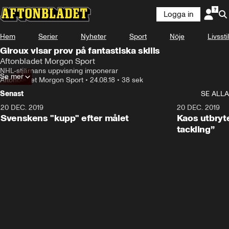
Logga in
Hem
Serier
Nyheter
Sport
Nöje
Livsstil
Giroux visar prov på fantastiska skills
Aftonbladet Morgon Sport
NHL-stjärnans uppvisning imponerar
Se mer
Aftonbladet Morgon Sport
•
24.08.18
•
38 sek
Senast
SE ALLA
20 DEC. 2019
0:44
20 DEC. 2019
Svenskens "kupp" efter målet
Kaos utbryte
tackling”