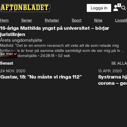
Logga in
Hem
Serier
Nyheter
Sport
Nöje
Livsstil
16-åriga Mathilda yngst på universitet – börjar
juristlinjen
Årets ungdomshjälte
Mathild: "Det är en enorm revansch att veta att de som retade mig 
fortfarande är kvar på samma ställe samtidigt som de ser mig på tv 
Se mer
och i tidningar"
Årets ungdomshjälte
•
24.08.18
•
52 sek
Senast
SE ALLA
24 NOV. 2020
1:31
13 APR. 2020
Gustav, 18: "Nu måste vi ringa 112"
Systrarna hj
corona – ge