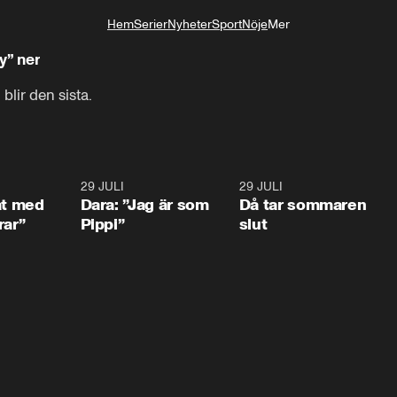
Hem
Serier
Nyheter
Sport
Nöje
Mer
Livsstil
y” ner
blir den sista.
1:02
29 JULI
0:41
29 JULI
0:3
at med
Dara: ”Jag är som
Då tar sommaren
rar”
Pippi”
slut