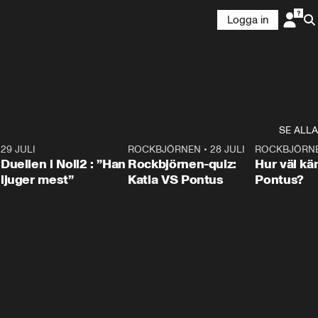
Logga in
SE ALLA
9
29 JULI
0:47
ROCKBJÖRNEN
•
28 JULI
0:15
ROCKBJÖRN
Duellen i Noll2 : ”Han
Rockbjörnen-quiz:
Hur väl kä
ljuger mest”
Katia VS Pontus
Pontus?