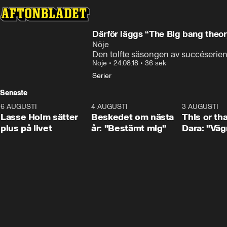
Därför läggs “The Big bang theor
Nöje
Den tolfte säsongen av succéserien 
Nöje
•
24.08.18
•
36 sek
Serier
Senaste
6 AUGUSTI
1:04
4 AUGUSTI
0:24
3 AUGUSTI
Lasse Holm sätter
Beskedet om nästa
This or th
plus på livet
år: ”Bestämt mig”
Dara: ”Väg