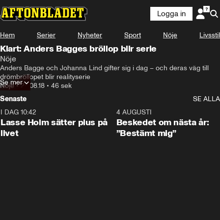
Logga in
Hem
Serier
Nyheter
Sport
Nöje
Livsstil
Klart: Anders Bagges bröllop blir serie
Nöje
Anders Bagge och Johanna Lind gifter sig i dag – och deras väg till 
drömbröllopet blir realityserie
Se mer
Nöje
•
24.08.18
•
46 sek
Senaste
SE ALLA
I DAG 10:42
1:04
4 AUGUSTI
Lasse Holm sätter plus på
Beskedet om nästa år:
livet
”Bestämt mig”