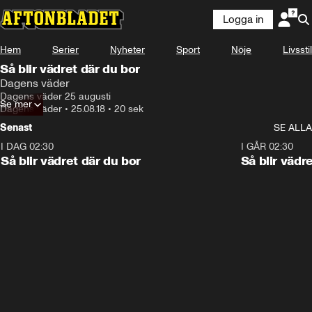
Logga in
Hem
Serier
Nyheter
Sport
Nöje
Livsstil
Så blir vädret där du bor
Dagens väder
Dagens väder 25 augusti
Se mer
Dagens väder
•
25.08.18
•
20 sek
Senast
SE ALLA
I DAG 02:30
1:06
I GÅR 02:30
Så blir vädret där du bor
Så blir vädr