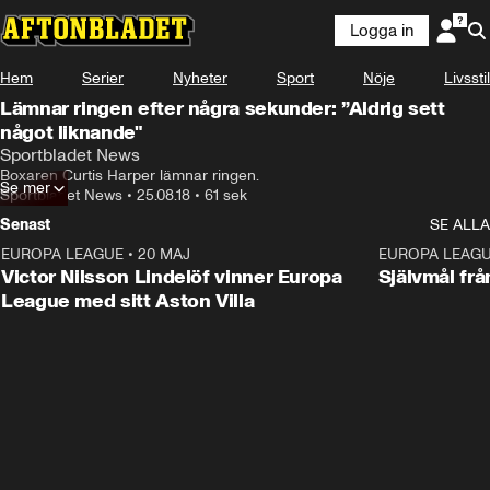
Logga in
Hem
Serier
Nyheter
Sport
Nöje
Livsstil
Lämnar ringen efter några sekunder: ”Aldrig sett
något liknande"
Sportbladet News
Boxaren Curtis Harper lämnar ringen.
Se mer
Sportbladet News
•
25.08.18
•
61 sek
Senast
SE ALLA
EUROPA LEAGUE
•
20 MAJ
1:32
EUROPA LEAG
Victor Nilsson Lindelöf vinner Europa
Självmål frå
League med sitt Aston Villa