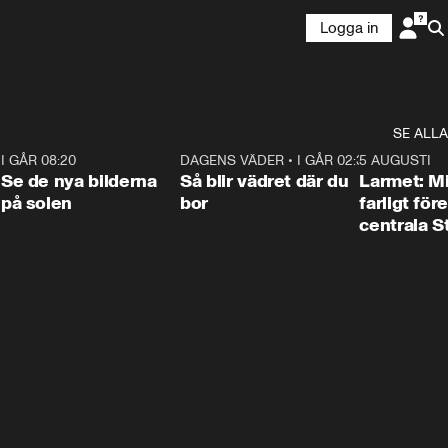
Logga in
SE ALLA
6
I GÅR 08:20
0:31
DAGENS VÄDER
•
I GÅR 02:30
1:06
5 AUGUSTI
Se de nya bilderna
Så blir vädret där du
Larmet: M
på solen
bor
farligt för
centrala 