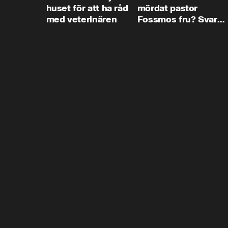
huset för att ha råd
mördat pastor
med veterinären
Fossmos fru? Svar
nej.”