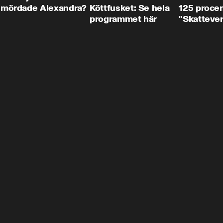
mördade Alexandra?
Köttfusket: Se hela
125 procent
programmet här
"Skattever
viktig uppg