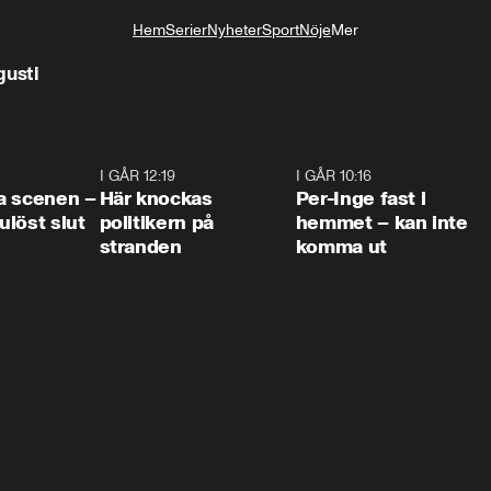
Hem
Serier
Nyheter
Sport
Nöje
Mer
Livsstil
gusti
0:42
I GÅR 12:19
0:45
I GÅR 10:16
1:2
a scenen –
Här knockas
Per-Inge fast i
löst slut
politikern på
hemmet – kan inte
stranden
komma ut