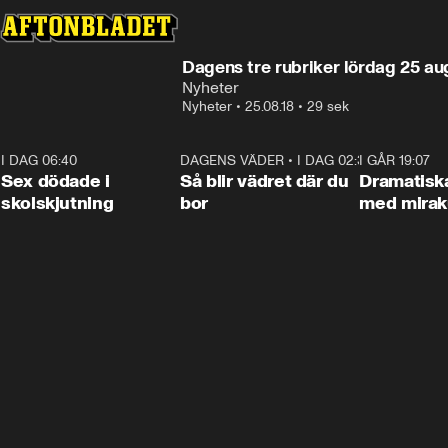
Dagens tre rubriker lördag 25 au
Nyheter
Nyheter
•
25.08.18
•
29 sek
I DAG 06:40
0:35
DAGENS VÄDER
•
I DAG 02:30
1:06
I GÅR 19:07
Sex dödade i
Så blir vädret där du
Dramatisk
skolskjutning
bor
med miraku