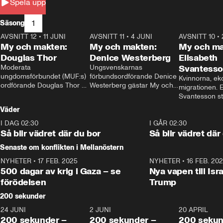
Spela upp
1
Säsong
AVSNITT 12
•
11 JUNI
26:27
AVSNITT 11
•
4 JUNI
23:40
AVSNITT 10
•
My och makten:
My och makten:
My och ma
Douglas Thor
Denice Westerberg
Elisabeth
Moderata 
Ungsvenskarnas 
Svantess
ungdomsförbundet (MUF:s) 
förbundsordförande Denice 
Kvinnorna, ek
ordförande Douglas Thor 
Westerberg gästar My och 
migrationen. E
gästar My och makten. I 
makten. I avsnittet 
Svantesson stäl
avsnittet diskuteras 
diskuteras migrationsfrågan 
när finansmini
Väder
tonårsutvisningarna och hur 
och hur SD ska locka 
Moderaterna ska locka 
kvinnliga väljare. 
I DAG 02:30
1:06
I GÅR 02:30
väljare till valet i höst. 
Så blir vädret där du bor
Så blir vädret där
Senaste om konflikten i Mellanöstern
NYHETER
•
17 FEB. 2025
0:45
NYHETER
•
16 FEB. 20
500 dagar av krig i Gaza – se
Nya vapen till Isr
förödelsen
Trump
200 sekunder
24 JUNI
5:00
2 JUNI
4:23
20 APRIL
200 sekunder –
200 sekunder –
200 sekun