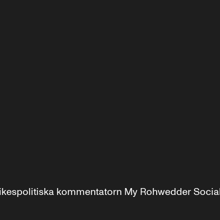
r inrikespolitiska kommentatorn My Rohwedder Soci