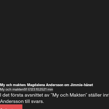
My och makten: Magdalena Andersson om Jimmie-hånet
My och makten
S1 E1
23.10.25
21 min
I det första avsnittet av ”My och Makten” ställe
Andersson till svars.