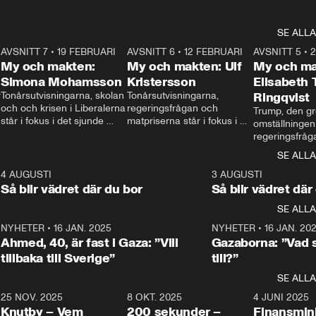
SE ALLA
7
AVSNITT 7
•
19 FEBRUARI
24:30
AVSNITT 6
•
12 FEBRUARI
27:30
AVSNITT 5
•
My och makten:
My och makten: Ulf
My och ma
Simona Mohamsson
Kristersson
Elisabeth
 
Tonårsutvisningarna, skolan 
Tonårsutvisningarna, 
Ringqvist
och och krisen i Liberalerna 
regeringsfrågan och 
Trump, den gr
står i fokus i det sjunde 
matpriserna står i fokus i 
omställningen
avsnittet av ”My och 
det sjätte avsnittet av ”My 
regeringsfråga
makten”. Se när 
och makten”. Se när 
centrum i det 
SE ALLA
Aftonbladets inrikespolitiska 
Aftonbladets inrikespolitiska 
avsnittet av ”
kommentator My 
kommentator My 
6
4 AUGUSTI
1:06
3 AUGUSTI
Makten”. Se nä
Rohwedder ställer 
Rohwedder ställer 
Så blir vädret där du bor
Så blir vädret där
Aftonbladets in
utbildnings- och 
statsminister Ulf Kristersson 
kommentator 
SE ALLA
integrationsminister Simona 
till svars.
Rohwedder stäl
Mohamsson till svars.
Centerpartiets
2
NYHETER
•
16 JAN. 2025
1:01
NYHETER
•
16 JAN. 20
Thand Ring till
Ahmed, 40, är fast i Gaza: ”Vill
Gazaborna: ”Vad s
tillbaka till Sverige”
till?”
SE ALLA
3
25 NOV. 2025
31:05
8 OKT. 2025
4:29
4 JUNI 2025
Knutby – Vem
200 sekunder –
Finansmin