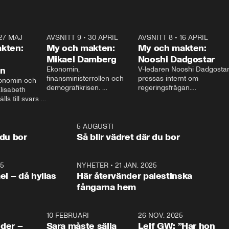
27 MAJ
3:51
AVSNITT 9
•
30 APRIL
24:00
AVSNITT 8
•
16 APRIL
25:1
kten:
My och makten:
My och makten:
Mikael Damberg
Nooshi Dadgostar
on
Ekonomin, 
V-ledaren Nooshi Dadgostar
finansministerrollen och 
pressas internt om 
onomin och 
demografikrisen. 
regeringsfrågan.

lisabeth 
Oppositionen ställs till svars 
I Aftonbladets 
ls till svars 
när Socialdemokraternas 
partiledarutfrågning ”My 
stern gästar 
Mikael Damberg gästar My 
och Makten” sätter hon ner 
My och Makten. 
och Makten. 
foten mot kritikerna:

1:06
5 AUGUSTI
1:0
– Vi ställer upp i val. Ska vi 
 du bor
Så blir vädret där du bor
vara med så sitter vi förstås 
25
1:22
NYHETER
•
21 JAN. 2025
0:5
ael – då hyllas
Här återvänder palestinska
fångarna hem
4:24
10 FEBRUARI
4:13
26 NOV. 2025
8:1
der –
Sara måste sälja
Leif GW: ”Har hon