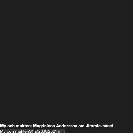
My och makten: Magdalena Andersson om Jimmie-hånet
My och makten
S1 E1
23.10.25
21 min