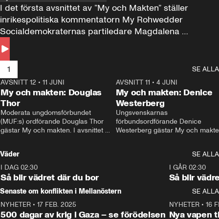
I det första avsnittet av ”My och Makten” ställer 
inrikespolitiska kommentatorn My Rohwedder 
Socialdemokraternas partiledare Magdalena 
Andersson till svars.
1
SE ALLA
AVSNITT 12
•
11 JUNI
26:27
AVSNITT 11
•
4 JUNI
2
My och makten: Douglas
My och makten: Denice
Thor
Westerberg
Moderata ungdomsförbundet 
Ungsvenskarnas 
(MUF:s) ordförande Douglas Thor 
förbundsordförande Denice 
gästar My och makten. I avsnittet 
Westerberg gästar My och makten.
diskuteras tonårsutvisningarna och 
avsnittet diskuteras migrationsfrå
hur Moderaterna ska locka väljare till 
och hur SD ska locka kvinnliga 
Väder
SE ALLA
valet i höst. 
väljare. 
I DAG 02:30
1:06
I GÅR 02:30
Så blir vädret där du bor
Så blir vädr
Senaste om konflikten i Mellanöstern
SE ALLA
NYHETER
•
17 FEB. 2025
0:45
NYHETER
•
16 F
500 dagar av krig i Gaza – se förödelsen
Nya vapen ti