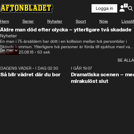
Logga in
Hem
Serier
Nyheter
Sport
Nöje
Livsstil
Äldre man död efter olycka – ytterligare två skadade
Nyheter
En man i 75-årsåldern har dött i en kollision mellan två personbilar i 
Skövde kommun. Ytterligare två personer är förda till sjukhus med vad 
Se mer
som initialt bedömdes som allvarliga skador. – Bilarna är tagna i beslag 
Nyheter
•
25.08.18
•
63 sek
för teknisk undersökning, säger Tommy Nyman, presstalesperson vid 
SE ALLA
polisen.
DAGENS VÄDER
•
I DAG 02:30
1:06
I GÅR 19:07
Så blir vädret där du bor
Dramatiska scenen – me
mirakulöst slut